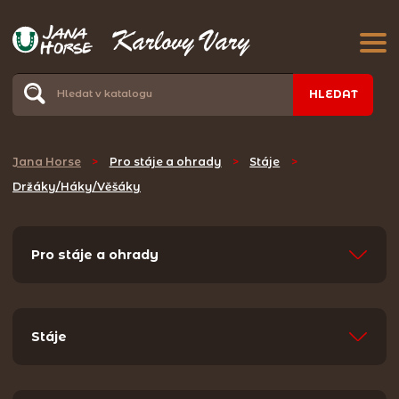
HLEDAT
Jana Horse
>
Pro stáje a ohrady
>
Stáje
>
Držáky/Háky/Věšáky
Pro stáje a ohrady
Stáje