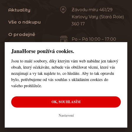
Aktuality
Závodu míru 461/29
Karlovy Vary (Stará Role)
Vše o nákupu
360 17
O prodejně
Po – Pá 10:00 – 17:00
Sobota 10:00 – 13:00
Praní dek
JanaHorse používá cookies.
Servis
Jsou to malé soubory, díky kterým vám web nabídne jen takový
+420 353 549 410
obsah, který očekáváte, nebude vás obtěžovat věcmi, které vás
+420 608 444 378
Kontakt
nezajímají a vy tak najdete to, co hledáte. Aby to tak opravdu
bylo, potřebujeme od vás souhlas s ukládáním cookies do
Nastavení cookies
vašeho prohlížeče.
OK, SOUHLASÍM
© Všechna práva vyhrazena JanaHorse
Nastavení