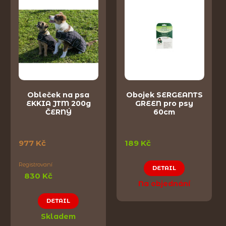
Obleček na psa
Obojek SERGEANTS
EKKIA JTM 200g
GREEN pro psy
ČERNÝ
60cm
977 Kč
189 Kč
Registrovaní
DETAIL
830 Kč
Na objednání
DETAIL
Skladem