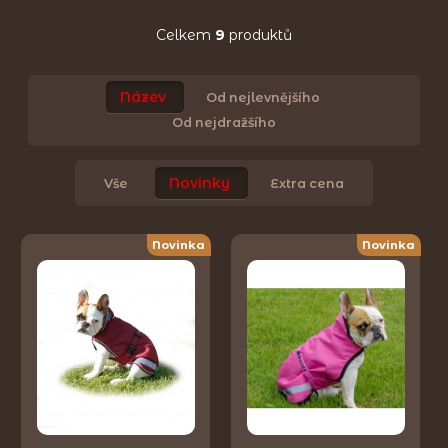
Celkem
9
produktů
Název
Od nejlevnějšího
Od nejdražšího
Novinky
Vše
Extra cena
Novinka
Novinka