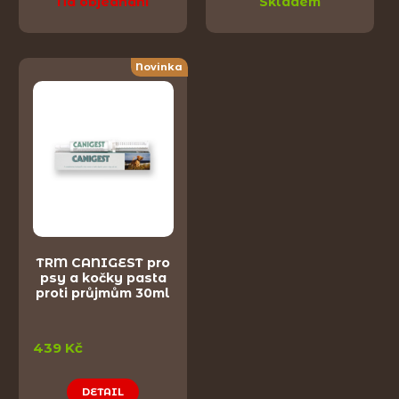
Na objednání
Skladem
Novinka
TRM CANIGEST pro
psy a kočky pasta
proti průjmům 30ml
439 Kč
DETAIL