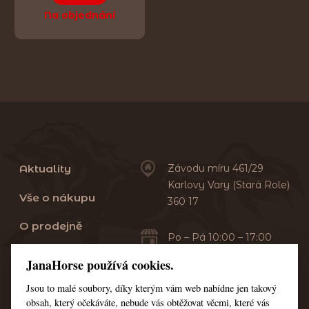
Na objednání
Aktuality
Závodu míru 461/29
Karlovy Vary (Stará Role)
Vše o nákupu
360 17
O prodejně
Po – Pá 10:00 – 17:00
Sobota 10:00 – 13:00
Praní dek
JanaHorse používá cookies.
Servis
Jsou to malé soubory, díky kterým vám web nabídne jen takový
+420 353 549 410
obsah, který očekáváte, nebude vás obtěžovat věcmi, které vás
+420 608 444 378