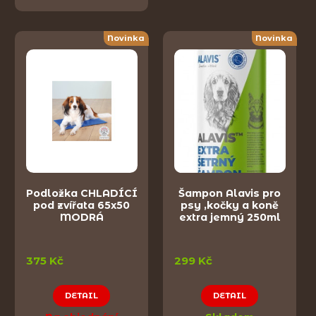
Novinka
Novinka
Podložka CHLADÍCÍ
Šampon Alavis pro
pod zvířata 65x50
psy ,kočky a koně
MODRÁ
extra jemný 250ml
375 Kč
299 Kč
DETAIL
DETAIL