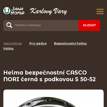
HLEDAT
Jana Horse
>
Pro jezdce
>
Bezpečnostní helmy
>
Helmy
Helma bezpečnostní CASCO
NORI černá s podkovou S 50-52