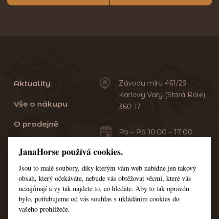
Aktuality
Závodu míru 461/29
Karlovy Vary (Stará Role)
Vše o nákupu
360 17
O prodejně
Po – Pá 10:00 – 17:00
Sobota 10:00 – 13:00
Praní dek
JanaHorse používá cookies.
Servis
Jsou to malé soubory, díky kterým vám web nabídne jen takový
+420 353 549 410
obsah, který očekáváte, nebude vás obtěžovat věcmi, které vás
+420 608 444 378
Kontakt
nezajímají a vy tak najdete to, co hledáte. Aby to tak opravdu
bylo, potřebujeme od vás souhlas s ukládáním cookies do
Nastavení cookies
vašeho prohlížeče.