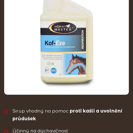
Sirup vhodný na pomoc
proti kašli a uvolnění
průdušek
Účinný na dýchavičnost