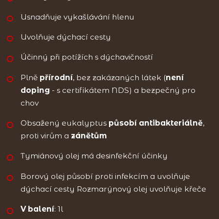
Usnadňuje vykašlávání hlenu
Uvolňuje dýchací cesty
Účinný při potížích s dýchavičností
Plně
přírodní
, bez zakázaných látek (
není
doping
- s certifikátem NDS) a bezpečný pro
chov
Obsažený eukalyptus
působí antibakteriálně
,
proti virům a
zánětům
Tymiánový olej má desinfekční účinky
Borový olej působí proti infekcím a uvolňuje
dýchací cesty Rozmarýnový olej uvolňuje křeče
V balení
: 1l