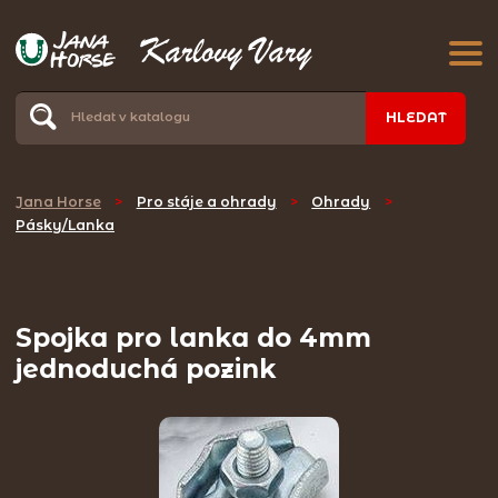
HLEDAT
Jana Horse
>
Pro stáje a ohrady
>
Ohrady
>
Pásky/Lanka
Spojka pro lanka do 4mm
jednoduchá pozink