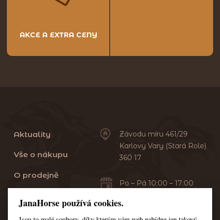
AKCE A EXTRA CENY
Aktuality
Závodu míru 461/29
Karlovy Vary (Stará Role)
Vše o nákupu
360 17
O prodejně
Po – Pá 10:00 – 17:00
Sobota 10:00 – 13:00
Praní dek
JanaHorse používá cookies.
Servis
Jsou to malé soubory, díky kterým vám web nabídne jen takový