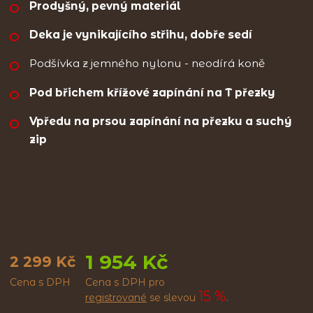
Prodyšný, pevný materiál
Deka je vynikajícího střihu, dobře sedí
Podšívka z jemného nylonu - neodírá koně
Pod břichem křížové zapínání na T přezky
Vpředu na prsou zapínání na přezku a suchý
zip
1 954 Kč
2 299 Kč
Cena s DPH
Cena s DPH pro
15 %
registrované
se slevou
.