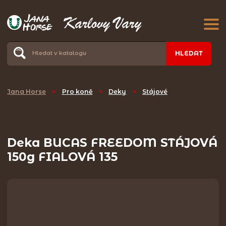
HLEDAT
Jana Horse
>
Pro koně
>
Deky
>
Stájové
Deka BUCAS FREEDOM STÁJOVÁ
150g FIALOVÁ 135