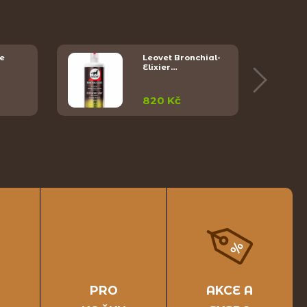
e
Leovet Bronchial-
Elixier…
820 Kč
PRO
AKCE A