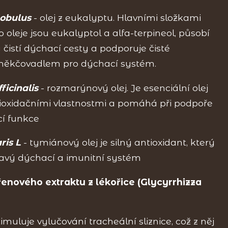
lobulus
- olej z eukalyptu. Hlavními složkami
oleje jsou eukalyptol a alfa-terpineol, působí
rý čistí dýchací cesty a podporuje čisté
změkčovadlem pro dýchací systém.
ficinalis
- rozmarýnový olej. Je esenciální olej
tioxidačními vlastnostmi a pomáhá při podpoře
í funkce
ris L
- tymiánový olej je silný antioxidant, který
avý dýchací a imunitní systém
řenového extraktu z lékořice (Glycyrrhizza
timuluje vylučování tracheální sliznice, což z něj