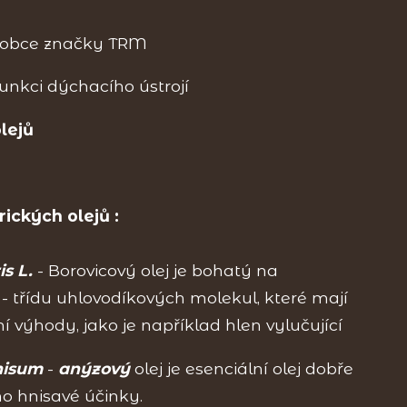
ýrobce značky TRM
unkci dýchacího ústrojí
lejů
rických olejů :
is L.
- Borovicový olej je bohatý na
 třídu uhlovodíkových molekul, které mají
ní výhody, jako je například hlen vylučující
nisum
-
anýzový
olej je esenciální olej dobře
o hnisavé účinky.