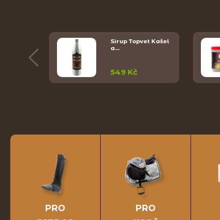
ýlisky
Sirup Topvet Kašel
a…
549 Kč
PRO
PRO