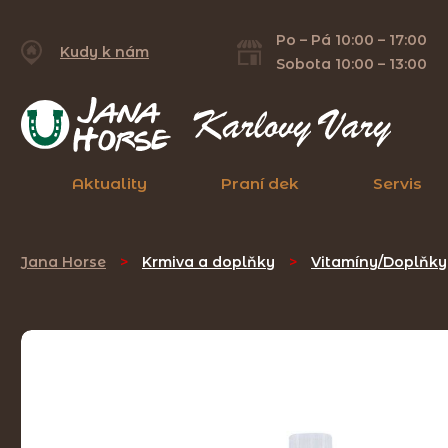
Po – Pá 10:00 – 17:00
Kudy k nám
Sobota 10:00 – 13:00
Aktuality
Praní dek
Servis
Jana Horse
>
Krmiva a doplňky
>
Vitamíny/Doplňky