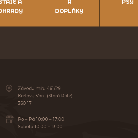
STÁJE A
A
PSY
OHRADY
DOPLŇKY
Závodu míru 461/29
Karlovy Vary (Stará Role)
360 17
Po – Pá 10:00 – 17:00
Sobota 10:00 – 13:00