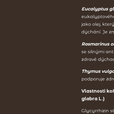
Eucalyptus g
eukalyptového 
jako olej, kte
dýchání. Je 
Rosmarinus of
se silnými an
zdravé dýchac
Thymus vulga
podporuje zdr
Vlastnosti ko
glabra L.)
Glycyrrhizin s