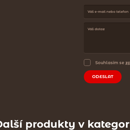
Souhlasím se
z
ODESLAT
alší produkty v kategor