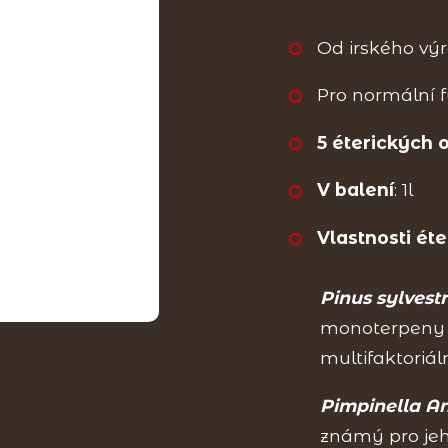
Od irského v
Pro normální f
5 éterických o
V balení
: 1l
Vlastnosti éte
Pinus sylvestr
monoterpeny -
multifaktoriál
Pimpinella A
známý pro jeh