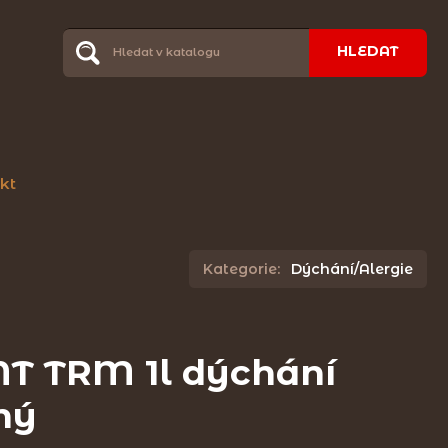
HLEDAT
kt
Kategorie:
Dýchání/Alergie
T TRM 1l dýchání
lný