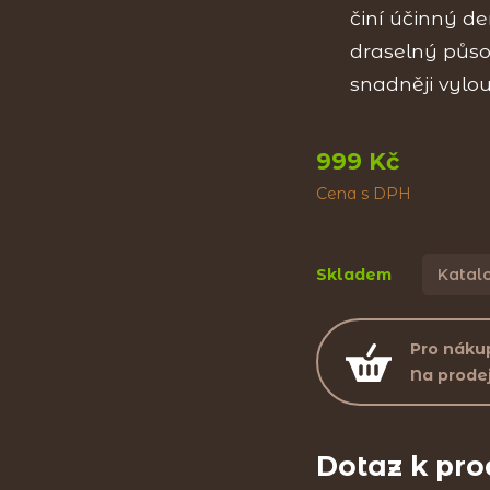
činí účinný d
draselný působ
snadněji vylo
999 Kč
Cena s DPH
Skladem
Katalo
Pro nákup
Na prode
Dotaz k pr