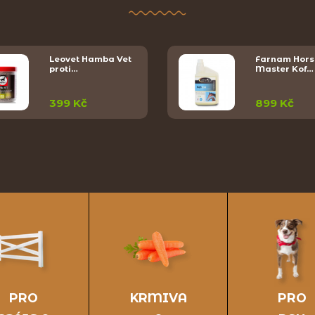
Leovet Hamba Vet
Farnam Hors
proti…
Master Kof…
399 Kč
899 Kč
PRO
KRMIVA
PRO