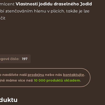
emlcent
Vlastnosti jodidu draselného Jodid
í ztenčováním hlenu v plicích, takže je lze
učit
gové číslo:
197
 navštivte naší
prodejnu
nebo nás
kontaktujte
.
jně máme více než
10 000 produktů skladem
.
oduktu