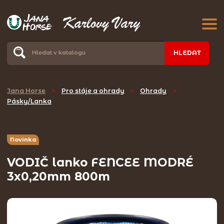
HLEDAT
Jana Horse
>
Pro stáje a ohrady
>
Ohrady
>
Pásky/Lanka
Novinka
VODIČ lanko FENCEE MODRÉ
3x0,20mm 800m