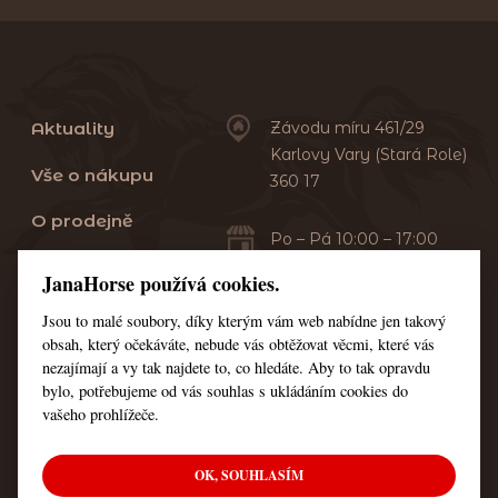
Aktuality
Závodu míru 461/29
Karlovy Vary (Stará Role)
Vše o nákupu
360 17
O prodejně
Po – Pá 10:00 – 17:00
Sobota 10:00 – 13:00
Praní dek
JanaHorse používá cookies.
Servis
Jsou to malé soubory, díky kterým vám web nabídne jen takový
+420 353 549 410
obsah, který očekáváte, nebude vás obtěžovat věcmi, které vás
+420 608 444 378
Kontakt
nezajímají a vy tak najdete to, co hledáte. Aby to tak opravdu
bylo, potřebujeme od vás souhlas s ukládáním cookies do
Nastavení cookies
vašeho prohlížeče.
OK, SOUHLASÍM
© Všechna práva vyhrazena JanaHorse