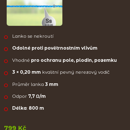
Lanko se nekroutí
Odolné proti povětrnostním vlivům
Vhodné
pro ochranu pole, plodin, pozemku
3 × 0,20 mm
kvalitní pevný nerezový vodič
Průměr lanka
3 mm
Odpor
7,7 Ω/m
Délka
:
800 m
799 Kč