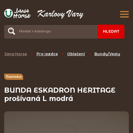
HLEDAT
Jana Horse
>
Pro jezdce
>
Oblečení
>
Bundy/Vesty
Novinka
BUNDA ESKADRON HERITAGE
prošívaná L modrá