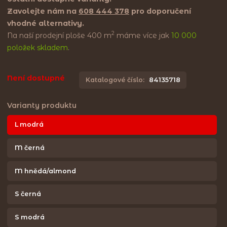
Zavolejte nám na
608 444 378
pro doporučení
vhodné alternativy.
2
Na naší prodejní ploše 400 m
máme více jak
10 000
položek skladem
.
Není dostupné
Katalogové číslo:
84135718
Varianty produktu
L modrá
M černá
M hnědá/almond
S černá
S modrá