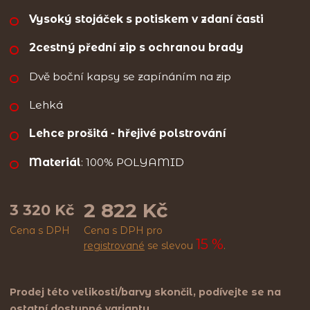
Vysoký stojáček s potiskem v zdaní časti
2cestný přední zip s ochranou brady
Dvě boční kapsy se zapínáním na zip
Lehká
Lehce prošitá - hřejivé polstrování
Materiál
: 100% POLYAMID
2 822 Kč
3 320 Kč
Cena s DPH
Cena s DPH pro
15 %
registrované
se slevou
.
Prodej této velikosti/barvy skončil, podívejte se na
ostatní dostupné varianty.