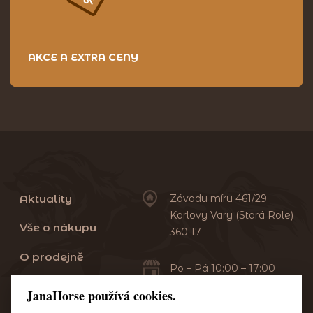
AKCE A EXTRA CENY
Aktuality
Závodu míru 461/29
Karlovy Vary (Stará Role)
Vše o nákupu
360 17
O prodejně
Po – Pá 10:00 – 17:00
Sobota 10:00 – 13:00
Praní dek
JanaHorse používá cookies.