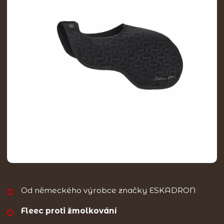
Od německého výrobce značky ESKADRON
Fleec proti žmolkování