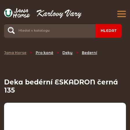
HLEDAT
Jana Horse
>
Pro koně
>
Deky
>
Bederní
Deka bedérní ESKADRON černá
135