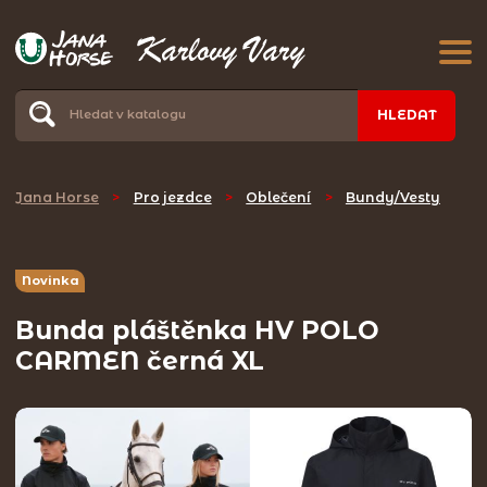
HLEDAT
Jana Horse
>
Pro jezdce
>
Oblečení
>
Bundy/Vesty
Novinka
Bunda pláštěnka HV POLO
CARMEN černá XL