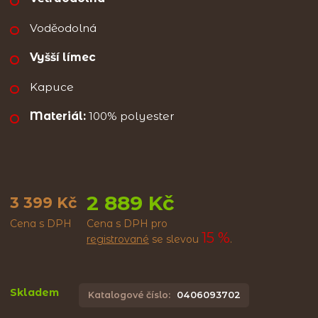
Voděodolná
Vyšší límec
Kapuce
Materiál:
100% polyester
2 889 Kč
3 399 Kč
Cena s DPH
Cena s DPH pro
15 %
registrované
se slevou
.
Skladem
Katalogové číslo:
0406093702