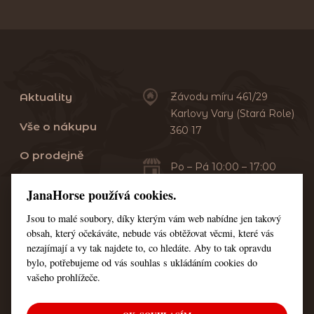
Aktuality
Závodu míru 461/29
Karlovy Vary (Stará Role)
Vše o nákupu
360 17
O prodejně
Po – Pá 10:00 – 17:00
Sobota 10:00 – 13:00
Praní dek
JanaHorse používá cookies.
Servis
Jsou to malé soubory, díky kterým vám web nabídne jen takový
+420 353 549 410
obsah, který očekáváte, nebude vás obtěžovat věcmi, které vás
+420 608 444 378
Kontakt
nezajímají a vy tak najdete to, co hledáte. Aby to tak opravdu
bylo, potřebujeme od vás souhlas s ukládáním cookies do
Nastavení cookies
vašeho prohlížeče.