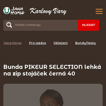
HLEDAT
Jana Horse
>
Pro jezdce
>
Oblečení
>
Bundy/Vesty
Bunda PIKEUR SELECTION lehká
na zip stojáček černá 40