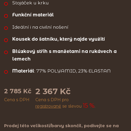
Stojáček u krku
Funkční materiál
Ideální i na civilní nošení
Kousek do šatníku, který najde využití
Blúzkový střih s manžetami na rukávech a
lemech
Materiál
: 77% POLYAMID, 23% ELASTAN
2 367 Kč
2 785 Kč
Cena s DPH
Cena s DPH pro
15 %
registrované
se slevou
.
Prodej této velikosti/barvy skončil, podívejte se na