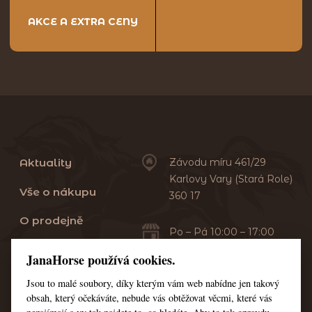
AKCE A EXTRA CENY
Aktuality
Závodu míru 461/29
Karlovy Vary (Stará Role)
Vše o nákupu
360 17
O prodejně
Po – Pá 10:00 – 17:00
Sobota 10:00 – 13:00
Praní dek
JanaHorse používá cookies.
Servis
Jsou to malé soubory, díky kterým vám web nabídne jen takový
+420 353 549 410
obsah, který očekáváte, nebude vás obtěžovat věcmi, které vás
+420 608 444 378
Kontakt