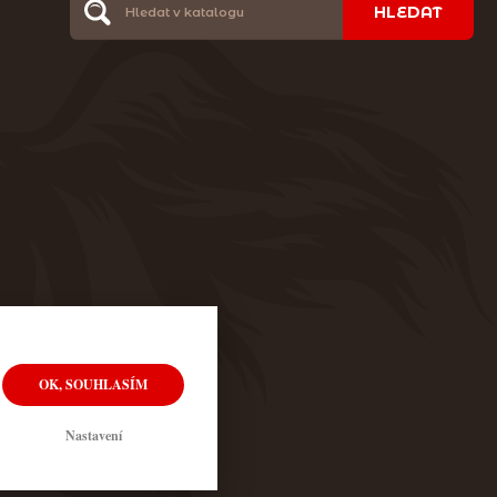
HLEDAT
OK, SOUHLASÍM
Nastavení