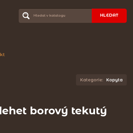
HLEDAT
kt
Kategorie:
Kopyta
dehet borový tekutý