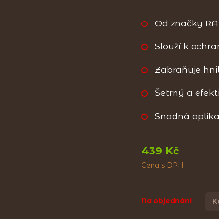
Od značky RA
Slouží k ochra
Zabraňuje hni
Šetrný a efekt
Snadná aplik
439 Kč
Cena s DPH
Na objednání
K