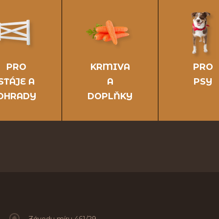
PRO
KRMIVA
PRO
STÁJE A
A
PSY
OHRADY
DOPLŇKY
Závodu míru 461/29