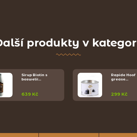
alší produkty v kategor
Sirup Biotin s
Rapide Hoof
boswelií…
grease…
639 Kč
299 Kč