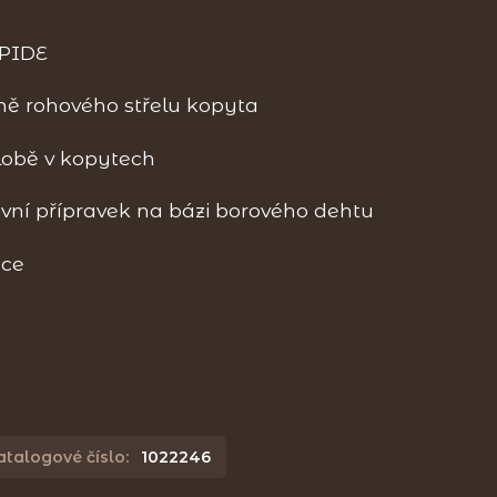
PIDE
ně rohového střelu kopyta
lobě v kopytech
ivní přípravek na bázi borového dehtu
ace
atalogové číslo:
1022246