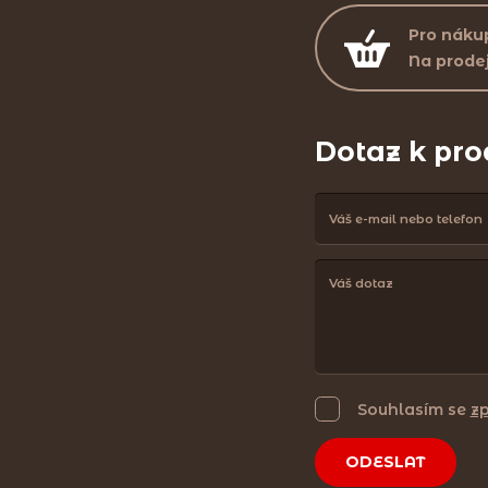
Pro nákup
Na prode
Dotaz k pr
Souhlasím se
z
ODESLAT