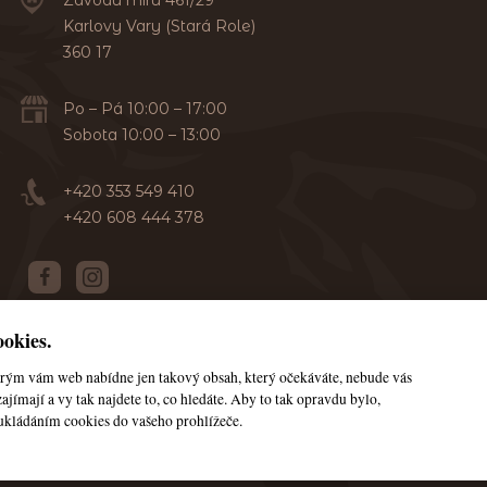
Karlovy Vary (Stará Role)
360 17
Po – Pá 10:00 – 17:00
Sobota 10:00 – 13:00
+420 353 549 410
+420 608 444 378
okies.
terým vám web nabídne jen takový obsah, který očekáváte, nebude vás
© Všechna práva vyhrazena JanaHorse
ajímají a vy tak najdete to, co hledáte. Aby to tak opravdu bylo,
ukládáním cookies do vašeho prohlížeče.