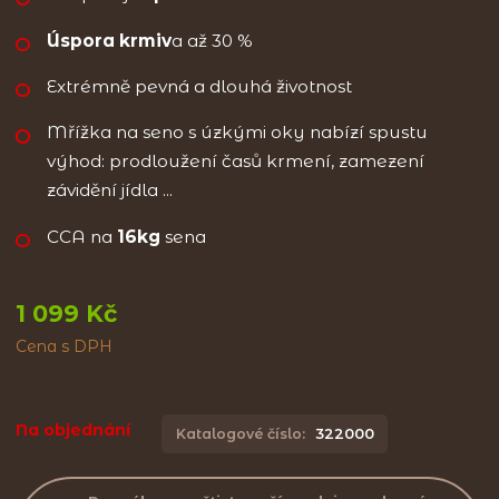
Úspora krmiv
a až 30 %
Extrémně pevná a dlouhá životnost
Mřížka na seno s úzkými oky nabízí spustu
výhod: prodloužení časů krmení, zamezení
závidění jídla ...
CCA na
16kg
sena
1 099 Kč
Cena s DPH
Na objednání
Katalogové číslo:
322000