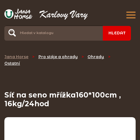
HLEDAT
Jana Horse
>
Pro stáje a ohrady
>
Ohrady
>
Ostatní
Síť na seno mřížka160*100cm ,
16kg/24hod