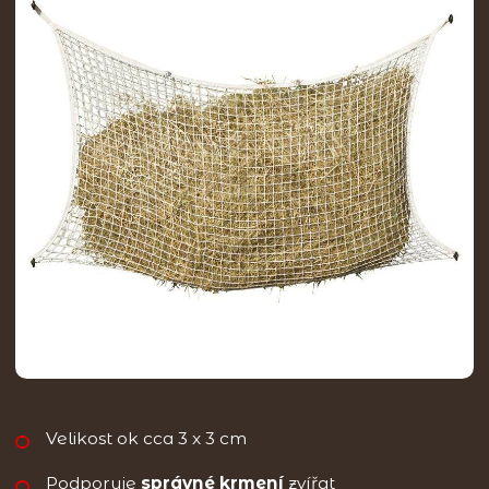
Velikost ok cca 3 x 3 cm
Podporuje
správné krmení
zvířat