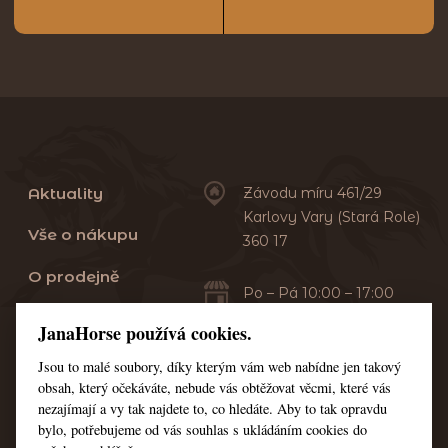
Aktuality
Závodu míru 461/29
Karlovy Vary (Stará Role)
Vše o nákupu
360 17
O prodejně
Po – Pá 10:00 – 17:00
Sobota 10:00 – 13:00
Praní dek
JanaHorse používá cookies.
Servis
Jsou to malé soubory, díky kterým vám web nabídne jen takový
+420 353 549 410
obsah, který očekáváte, nebude vás obtěžovat věcmi, které vás
+420 608 444 378
Kontakt
nezajímají a vy tak najdete to, co hledáte. Aby to tak opravdu
bylo, potřebujeme od vás souhlas s ukládáním cookies do
Nastavení cookies