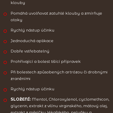
klouby
Pomáhá uvolňovat zatuhlé klouby a zmírňuje
otoky
Rychlý nástup účinku
Jednoduchá aplikace
Dobře vstřebatelný
Prohřívající a bolest tišící přípravek
Při bolestech způsobených artrózou či drobnými
zraněními
Rychlý nástup účinku
SLOŽENÍ:
Mentol, Chloroxylenol, cyclomethicon,
glycerin, extrakt z vilínu virginského, mátový olej,
extrakt z měsíčku lékařského, pelyňku a