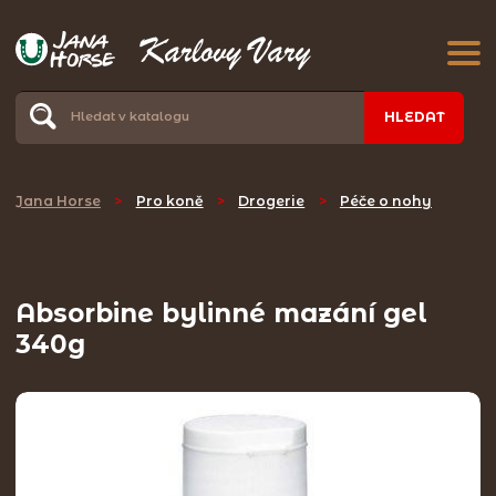
HLEDAT
Jana Horse
>
Pro koně
>
Drogerie
>
Péče o nohy
Absorbine bylinné mazání gel
340g