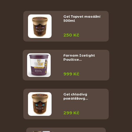
Gel Topvet masážní
500ml
250 Kč
Farnam Icetight
Poultice…
999 Kč
Gel chladivý
pozátěžový…
299 Kč