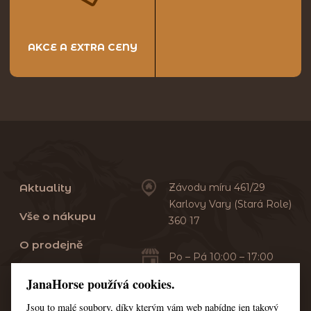
AKCE A EXTRA CENY
Aktuality
Závodu míru 461/29
Karlovy Vary (Stará Role)
Vše o nákupu
360 17
O prodejně
Po – Pá 10:00 – 17:00
Sobota 10:00 – 13:00
Praní dek
JanaHorse používá cookies.
Servis
Jsou to malé soubory, díky kterým vám web nabídne jen takový
+420 353 549 410