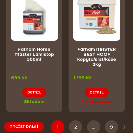
Farnam Horse
Farnam MASTER
Master Lamistop
BEST HOOF
500ml
kopyta/srst/kůže
2kg
699 Kč
1 199 Kč
DETAIL
DETAIL
Skladem
Na objednání
1
2
…
9
NAČÍST DALŠÍ