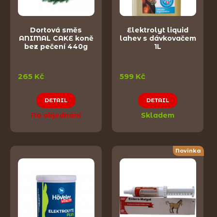
Dortová směs
Elektrolyt liquid
ANIMAL CAKE koně
lahev s dávkovačem
bez pečení 440g
1L
265 Kč
599 Kč
DETAIL
DETAIL
Na objednání
Skladem
Novinka