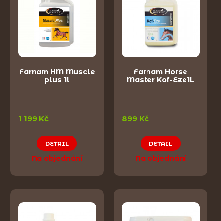
Farnam HM Muscle
Farnam Horse
plus 1l
Master Kof-Eze1L
1 199 Kč
899 Kč
DETAIL
DETAIL
Na objednání
Na objednání