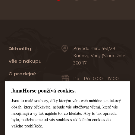
Aktuality
Závodu míru 461/29
Karlovy Vary (Stará Role)
Vše o nákupu
360 17
O prodejně
Po – Pá 10:00 – 17:00
Sobota 10:00 – 13:00
Praní dek
JanaHorse používá cookies.
Servis
Jsou to malé soubory, díky kterým vám web nabídne jen takový
+420 353 549 410
obsah, který očekáváte, nebude vás obtěžovat věcmi, které vás
+420 608 444 378
Kontakt
nezajímají a vy tak najdete to, co hledáte. Aby to tak opravdu
bylo, potřebujeme od vás souhlas s ukládáním cookies do
Nastavení cookies
vašeho prohlížeče.