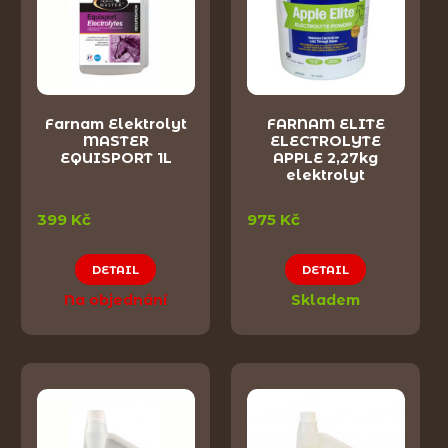
Farnam Elektrolyt
FARNAM ELITE
MASTER
ELECTROLYTE
EQUISPORT 1L
APPLE 2,27kg
elektrolyt
399 Kč
975 Kč
DETAIL
DETAIL
Na objednání
Skladem