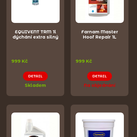
EQUIVENT TRM 1l
Farnam Master
dýchání extra silný
Hoof Repair 1L
999 Kč
999 Kč
DETAIL
DETAIL
Skladem
Na objednání