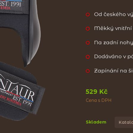
Od českého v
Měkký vnitřní
Na zadní noh
Dodáváno v p
Zapínání na ši
529 Kč
Cena s DPH
Skladem
Katalo