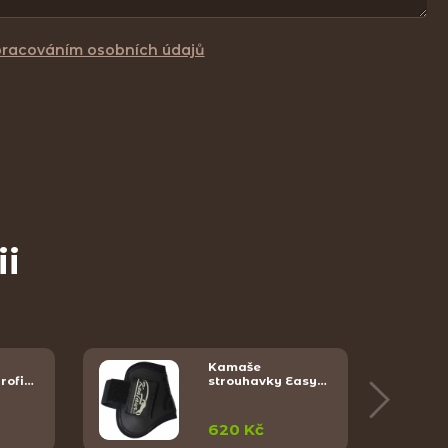
pracováním osobních údajů
ii
Kamaše
rofi…
strouhavky Easy…
620 Kč