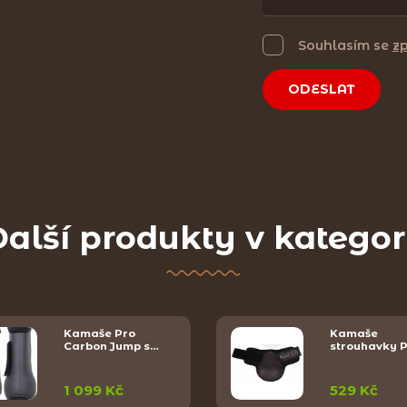
Souhlasím se
z
ODESLAT
alší produkty v kategor
Kamaše Pro
Kamaše
Carbon Jump s…
strouhavky P
1 099 Kč
529 Kč