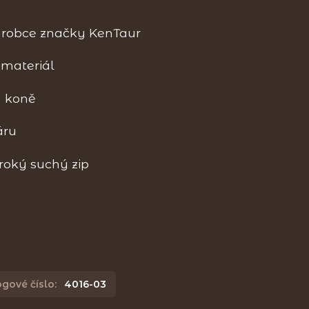
ýrobce značky KenTaur
 materiál
y koně
áru
roký suchý zip
gové číslo:
4016-03