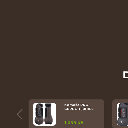
D
Kamaše PRO
y
CARBON JUMP…
1 099 Kč