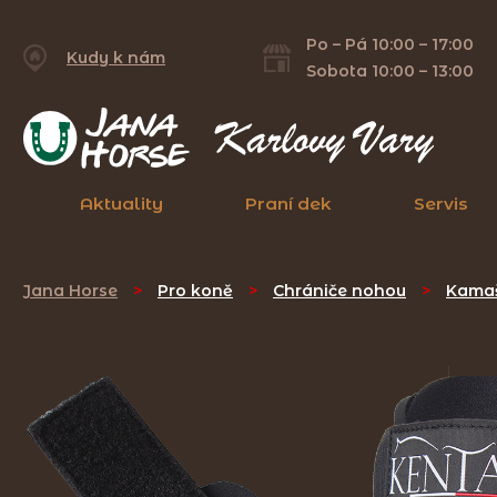
Po – Pá 10:00 – 17:00
Kudy k nám
Sobota 10:00 – 13:00
Aktuality
Praní dek
Servis
Jana Horse
>
Pro koně
>
Chrániče nohou
>
Kama