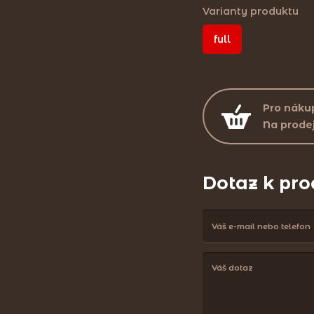
Varianty produktu
full
Pro nákup
Na prode
Dotaz k pr