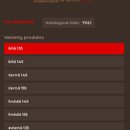
Na objednání
Katalogové číslo:
7021
Varianty produktu
bílá 135
bílá 145
černá 145
černá 155
hnědá 145
hnědá 155
zelená 135