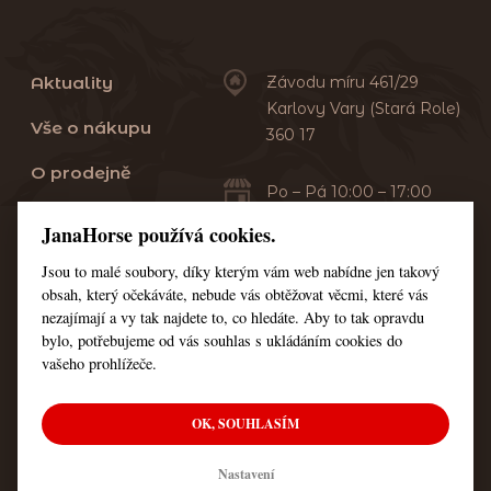
Aktuality
Závodu míru 461/29
Karlovy Vary (Stará Role)
Vše o nákupu
360 17
O prodejně
Po – Pá 10:00 – 17:00
Sobota 10:00 – 13:00
Praní dek
JanaHorse používá cookies.
Servis
Jsou to malé soubory, díky kterým vám web nabídne jen takový
+420 353 549 410
obsah, který očekáváte, nebude vás obtěžovat věcmi, které vás
+420 608 444 378
Kontakt
nezajímají a vy tak najdete to, co hledáte. Aby to tak opravdu
bylo, potřebujeme od vás souhlas s ukládáním cookies do
Nastavení cookies
vašeho prohlížeče.
OK, SOUHLASÍM
© Všechna práva vyhrazena JanaHorse
Nastavení