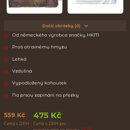
Další obrázky (0)
Od německého výrobce značky HKM
Proti otravnému hmyzu
Lehká
Vzdušná
Vypodložený kohoutek
Na prsou zapínání na přezky
475 Kč
559 Kč
Cena s DPH
Cena s DPH pro
15 %
registrované
se slevou
.