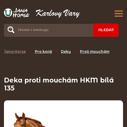
HLEDAT
Jana Horse
>
Pro koně
>
Deky
>
Proti mouchám
Deka proti mouchám HKM bílá
135