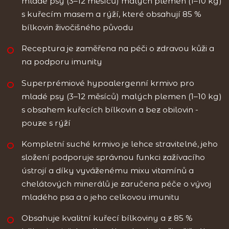
mladé psy (3–12 měsíců) malých plemen (1–10 kg)
s kuřecím masem a rýží, které obsahují 85 %
bílkovin živočišného původu
Receptura je zaměřena na péči o zdravou kůži a
na podporu imunity
Superprémiové hypoalergenní krmivo pro
mladé psy (3–12 měsíců) malých plemen (1–10 kg)
s obsahem kuřecích bílkovin a bez obilovin -
pouze s rýží
Kompletní suché krmivo je lehce stravitelné, jeho
složení podporuje správnou funkci zažívacího
ústrojí a díky vyváženému mixu vitamínů a
chelátových minerálů je zaručena péče o vývoj
mladého psa a o jeho celkovou imunitu
Obsahuje kvalitní kuřecí bílkoviny a z 85 %