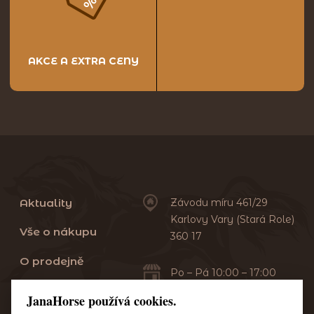
AKCE A EXTRA CENY
Aktuality
Závodu míru 461/29
Karlovy Vary (Stará Role)
Vše o nákupu
360 17
O prodejně
Po – Pá 10:00 – 17:00
Sobota 10:00 – 13:00
Praní dek
JanaHorse používá cookies.