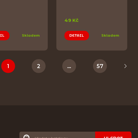
49 Kč
IL
Skladem
DETAIL
Skladem
1
2
…
57