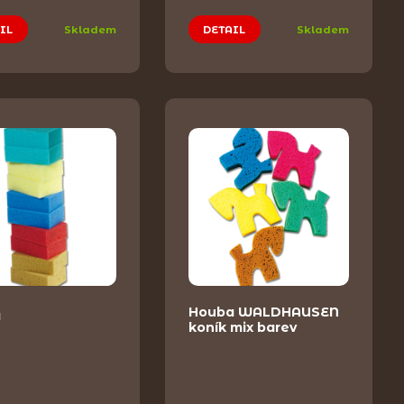
IL
Skladem
DETAIL
Skladem
Houba WALDHAUSEN
a
koník mix barev