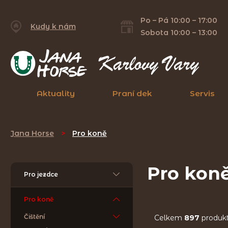
Po – Pá 10:00 – 17:00
Kudy k nám
Sobota 10:00 – 13:00
Aktuality
Praní dek
Servis
Jana Horse
>
Pro koně
Pro kon
Pro jezdce
Pro koně
Čištění
Celkem
897
produk