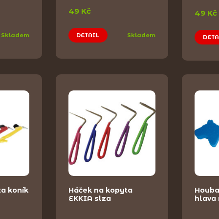
49 Kč
49 Kč
Skladem
DETAIL
Skladem
DETA
a koník
Háček na kopyta
Houba
EKKIA slza
hlava