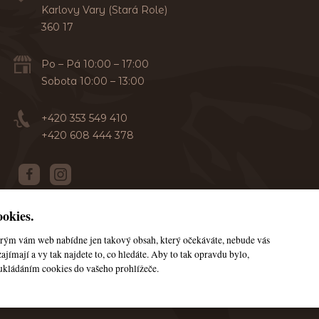
Karlovy Vary (Stará Role)
360 17
Po – Pá 10:00 – 17:00
Sobota 10:00 – 13:00
+420 353 549 410
+420 608 444 378
okies.
terým vám web nabídne jen takový obsah, který očekáváte, nebude vás
© Všechna práva vyhrazena JanaHorse
ajímají a vy tak najdete to, co hledáte. Aby to tak opravdu bylo,
ukládáním cookies do vašeho prohlížeče.