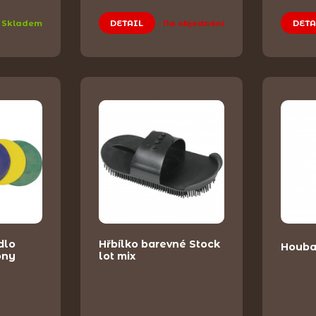
Skladem
DETAIL
Na objednání
DETA
dlo
Hřbílko barevné Stock
Houb
ony
lot mix