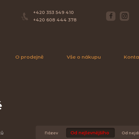
+420 353 549 410
+420 608 444 378
O prodejně
Vše o nákupu
Konta
ě
tů
Od nejlevnějšího
Název
Od nejd