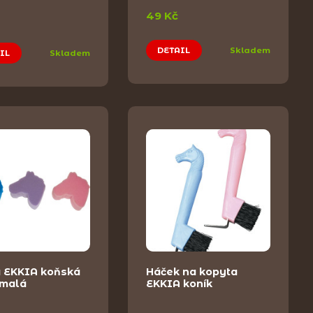
49 Kč
DETAIL
Skladem
IL
Skladem
 EKKIA koňská
Háček na kopyta
 malá
EKKIA koník