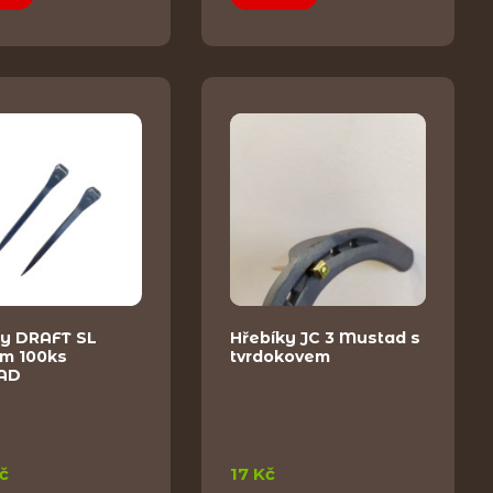
ky DRAFT SL
Hřebíky JC 3 Mustad s
m 100ks
tvrdokovem
AD
č
17 Kč