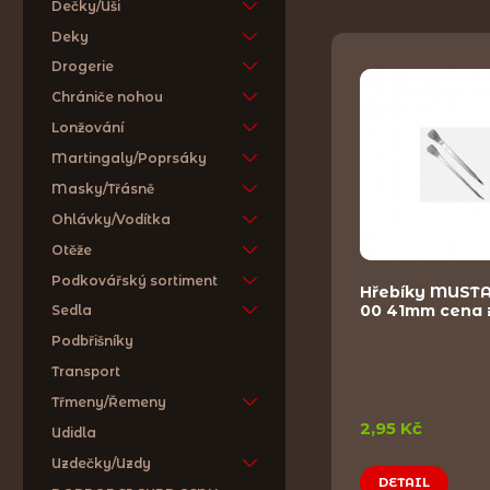
Dečky/Uši
Deky
Drogerie
Chrániče nohou
Lonžování
Martingaly/Poprsáky
Masky/Třásně
Ohlávky/Vodítka
Otěže
Podkovářský sortiment
Hřebíky MUSTA
00 41mm cena 
Sedla
Podbřišníky
Transport
Třmeny/Řemeny
2,95 Kč
Udidla
Uzdečky/Uzdy
DETAIL