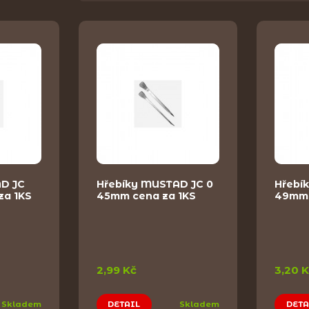
D JC
Hřebíky MUSTAD JC 0
Hřebí
za 1KS
45mm cena za 1KS
49mm 
2,99 Kč
3,20 
Skladem
DETAIL
Skladem
DETA