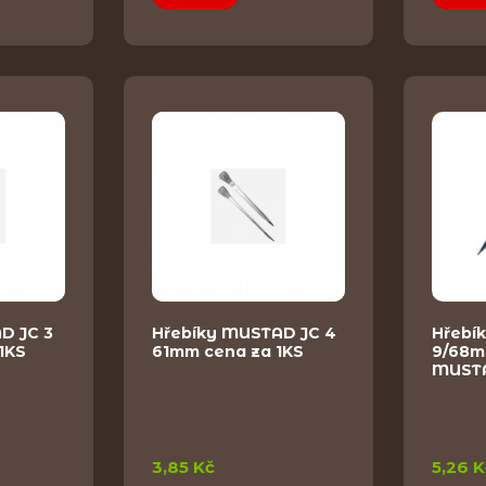
D JC 3
Hřebíky MUSTAD JC 4
Hřebí
1KS
61mm cena za 1KS
9/68m
MUST
3,85 Kč
5,26 K