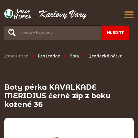
HLEDAT
Jana Horse
>
Pro jezdce
>
Boty
>
Jezdecká pérka
Boty pérka KAVALKADE
MERIDIUS černé zip z boku
kožené 36