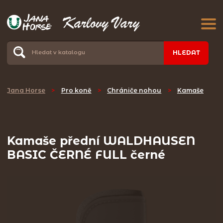
HLEDAT
Jana Horse
>
Pro koně
>
Chrániče nohou
>
Kamaše
Kamaše přední WALDHAUSEN
BASIC ČERNÉ FULL černé