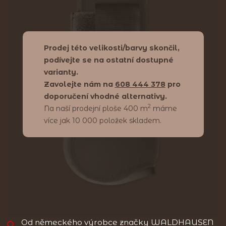
Prodej této velikosti/barvy skončil,
podívejte se na ostatní dostupné
varianty.
Zavolejte nám na
608 444 378
pro
doporučení vhodné alternativy.
2
Na naší prodejní ploše 400 m
máme
více jak 10 000 položek skladem.
Od německého výrobce značky WALDHAUSEN