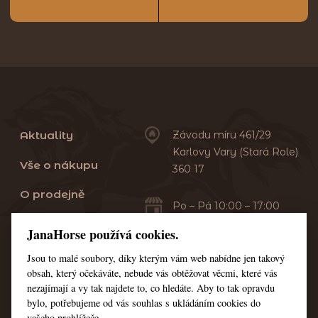
Aktuality
Závodu míru 461/29
Karlovy Vary (Stará Role)
Vše o nákupu
360 17
O prodejně
Po – Pá 10:00 – 17:00
Sobota 10:00 – 13:00
Praní dek
JanaHorse používá cookies.
Servis
Jsou to malé soubory, díky kterým vám web nabídne jen takový
+420 353 549 410
obsah, který očekáváte, nebude vás obtěžovat věcmi, které vás
+420 608 444 378
Kontakt
nezajímají a vy tak najdete to, co hledáte. Aby to tak opravdu
bylo, potřebujeme od vás souhlas s ukládáním cookies do
Nastavení cookies
vašeho prohlížeče.