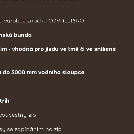
 výrobce značky COVALLIERO
mská bunda
ím - vhodná pro jízdu ve tmě či ve snížené
 do 5000 mm vodního sloupce
třih
voucestný zip
sy se zapínáním na zip