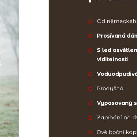
Od německého
Prošívaná dá
S led osvětlen
viditelnost
i
Voduodpudivá
Prodyšná
Vypasovaný s
Zapínání na d
Dvě boční kap