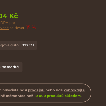
04 Kč
 DPH pro
15 %
rované
se slevou
.
gové číslo:
322531
 tm.modrá
 navštivte naší
prodejnu
nebo nás
kontaktujte
.
jně máme více než
10 000 produktů skladem
.