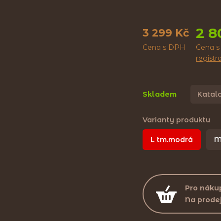
2 8
3 299 Kč
Cena s DPH
Cena s
regist
Skladem
Katalo
Varianty produktu
L tm.modrá
M
Pro nákup
Na prode