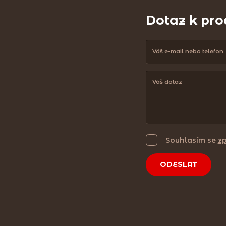
Dotaz k pr
Souhlasím se
z
ODESLAT