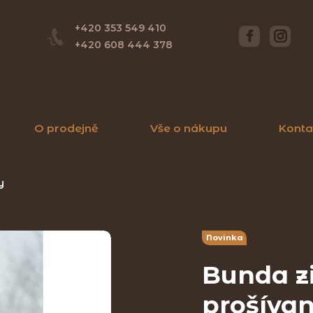
+420 353 549 410
+420 608 444 378
O prodejně
Vše o nákupu
Konta
y
Novinka
Bunda z
prošíva