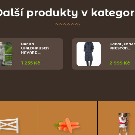
alší produkty v kategor
Bunda
Kabát jezde
WALDHAUSEN
PRESTON…
HAVARD…
1 255 Kč
2 999 Kč