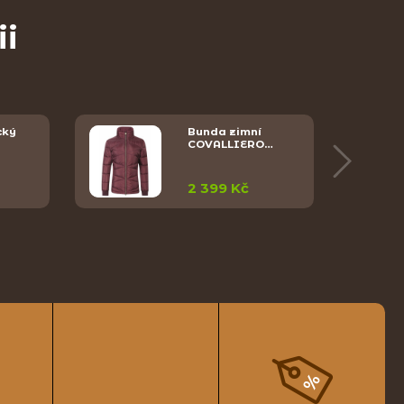
ii
cký
Bunda zimní
COVALLIERO…
2 399 Kč