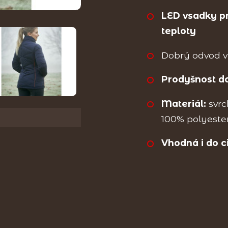
LED vsadky p
teploty
Dobrý odvod v
Prodyšnost d
Materiál:
svrc
100% polyeste
Vhodná i do c