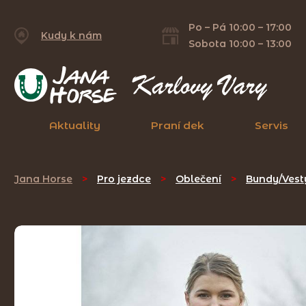
Po – Pá 10:00 – 17:00
Kudy k nám
Sobota 10:00 – 13:00
Aktuality
Praní dek
Servis
Jana Horse
>
Pro jezdce
>
Oblečení
>
Bundy/Vest