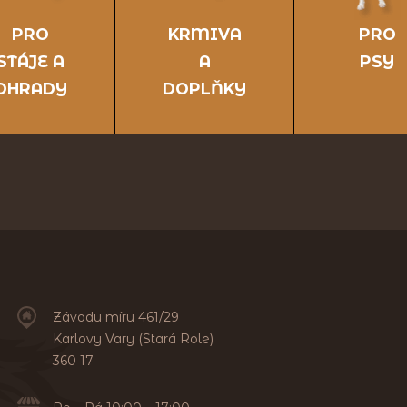
PRO
KRMIVA
PRO
STÁJE A
A
PSY
OHRADY
DOPLŇKY
Závodu míru 461/29
Karlovy Vary (Stará Role)
360 17