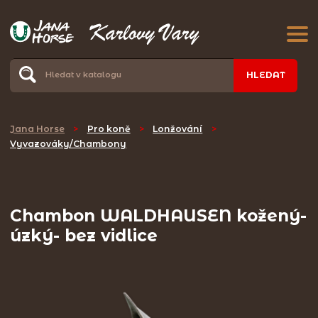
HLEDAT
Jana Horse
>
Pro koně
>
Lonžování
>
Vyvazováky/Chambony
Chambon WALDHAUSEN kožený-
úzký- bez vidlice