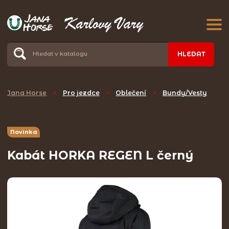
HLEDAT
Jana Horse
>
Pro jezdce
>
Oblečení
>
Bundy/Vesty
Novinka
Kabát HORKA REGEN L černý