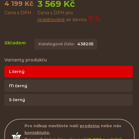
3 569 Kč
4 199 Kč
Cena s DPH
Cena s DPH pro
15 %
registrované
se slevou
.
Skladem
Katalogové číslo:
438205
Varianty produktu
L černý
M černý
S černý
Pro nákup navštivte naší
prodejnu
nebo nás
kontaktujte
.