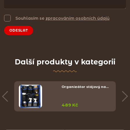
Souhlasím se
zpracováním osobních údajů
ODESLAT
Další produkty v kategorii
…
Organizátor stájový na…
489 Kč