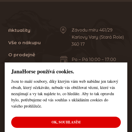
Aktuality
Závodu míru 461/29
Karlovy Vary (Stará Role)
Vše o nákupu
360 17
O prodejně
Po – Pá 10:00 – 17:00
Sobota 10:00 – 13:00
Praní dek
JanaHorse používá cookies.
Servis
Jsou to malé soubory, díky kterým vám web nabídne jen takový
+420 353 549 410
obsah, který očekáváte, nebude vás obtěžovat věcmi, které vás
+420 608 444 378
Kontakt
nezajímají a vy tak najdete to, co hledáte. Aby to tak opravdu
bylo, potřebujeme od vás souhlas s ukládáním cookies do
Nastavení cookies
vašeho prohlížeče.
OK, SOUHLASÍM
© Všechna práva vyhrazena JanaHorse