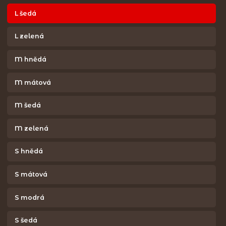
L šedá
L zelená
M hnědá
M mátová
M šedá
M zelená
S hnědá
S mátová
S modrá
S šedá