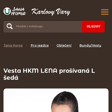
HLEDAT
Jana Horse
>
Pro jezdce
>
Oblečení
>
Bundy/Vesty
Vesta HKM LENA prošívaná L
šedá