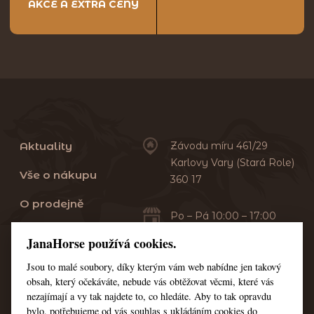
AKCE A EXTRA CENY
Aktuality
Závodu míru 461/29
Karlovy Vary (Stará Role)
Vše o nákupu
360 17
O prodejně
Po – Pá 10:00 – 17:00
Sobota 10:00 – 13:00
Praní dek
JanaHorse používá cookies.
Servis
Jsou to malé soubory, díky kterým vám web nabídne jen takový
+420 353 549 410
obsah, který očekáváte, nebude vás obtěžovat věcmi, které vás
+420 608 444 378
Kontakt
nezajímají a vy tak najdete to, co hledáte. Aby to tak opravdu
bylo, potřebujeme od vás souhlas s ukládáním cookies do