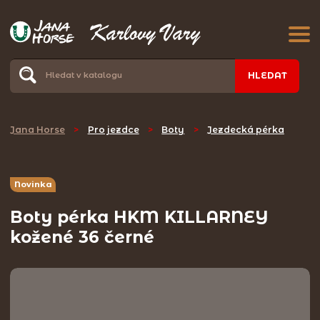
HLEDAT
Jana Horse
>
Pro jezdce
>
Boty
>
Jezdecká pérka
Novinka
Boty pérka HKM KILLARNEY
kožené 36 černé