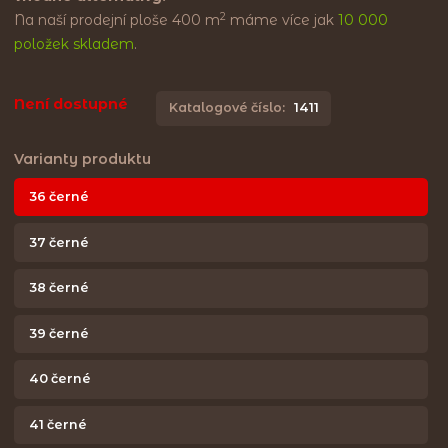
2
Na naší prodejní ploše 400 m
máme více jak
10 000
položek skladem
.
Není dostupné
Katalogové číslo:
1411
Varianty produktu
36 černé
37 černé
38 černé
39 černé
40 černé
41 černé