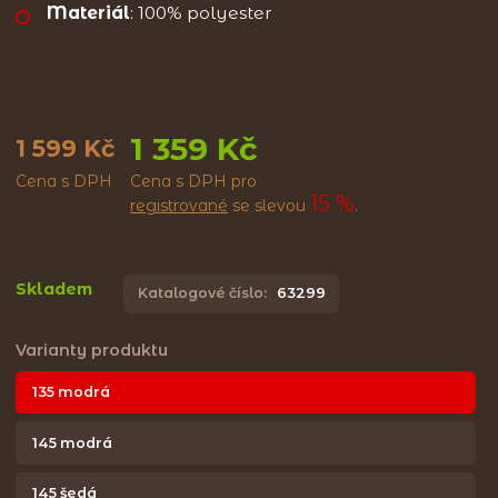
Materiál
: 100% polyester
1 359 Kč
1 599 Kč
Cena s DPH
Cena s DPH pro
15 %
registrované
se slevou
.
Skladem
Katalogové číslo:
63299
Varianty produktu
135 modrá
145 modrá
145 šedá