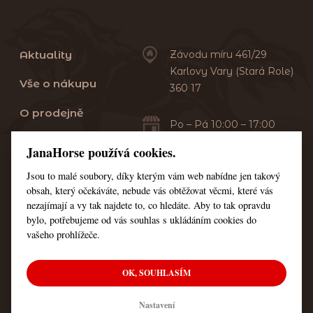
Aktuality
Závodu míru 461/29
Karlovy Vary (Stará Role)
Vše o nákupu
360 17
O prodejně
Po – Pá 10:00 – 17:00
Sobota 10:00 – 13:00
Praní dek
JanaHorse používá cookies.
Servis
Jsou to malé soubory, díky kterým vám web nabídne jen takový
+420 353 549 410
obsah, který očekáváte, nebude vás obtěžovat věcmi, které vás
+420 608 444 378
Kontakt
nezajímají a vy tak najdete to, co hledáte. Aby to tak opravdu
bylo, potřebujeme od vás souhlas s ukládáním cookies do
Nastavení cookies
vašeho prohlížeče.
OK, SOUHLASÍM
© Všechna práva vyhrazena JanaHorse
Nastavení