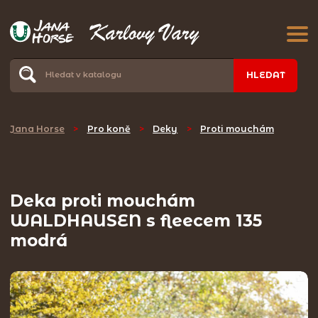
HLEDAT
Jana Horse
>
Pro koně
>
Deky
>
Proti mouchám
Deka proti mouchám
WALDHAUSEN s fleecem 135
modrá