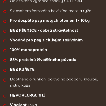
Od českého výrobce značky CALIBRA
S obsahem čerstvého hovězího masa a rýže
Pro dospělé psy malých plemen 1 - 10kg
BEZ PŠENICE - dobrá stravitelnost
Vhodné pro psy s citlivým zažíváním
100% monoprotein
85% proteinů živočišného původu
BEZ KUŘETE
Doplněno o funkční aditiva na podporu kloubů,
srsti a kůže
HYPOALERGENNÍ
V balení
: 1,5kg