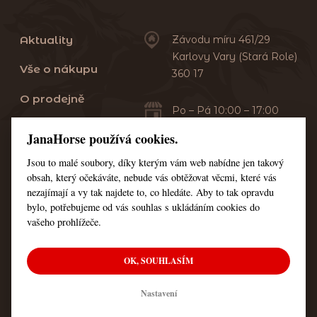
Aktuality
Závodu míru 461/29
Karlovy Vary (Stará Role)
Vše o nákupu
360 17
O prodejně
Po – Pá 10:00 – 17:00
Sobota 10:00 – 13:00
Praní dek
JanaHorse používá cookies.
Servis
Jsou to malé soubory, díky kterým vám web nabídne jen takový
+420 353 549 410
obsah, který očekáváte, nebude vás obtěžovat věcmi, které vás
+420 608 444 378
Kontakt
nezajímají a vy tak najdete to, co hledáte. Aby to tak opravdu
bylo, potřebujeme od vás souhlas s ukládáním cookies do
Nastavení cookies
vašeho prohlížeče.
OK, SOUHLASÍM
© Všechna práva vyhrazena JanaHorse
Nastavení