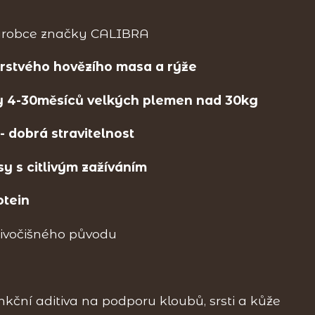
ýrobce značky CALIBRA
rstvého hovězího masa a rýže
y 4-30měsíců velkých plemen nad 30kg
 dobrá stravitelnost
y s citlivým zažíváním
tein
živočišného původu
kční aditiva na podporu kloubů, srsti a kůže