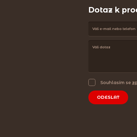
Dotaz k pr
Souhlasím se
z
ODESLAT