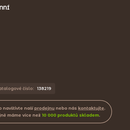
NNÍ
g
atalogové číslo:
138219
 navštivte naší
prodejnu
nebo nás
kontaktujte
.
jně máme více než
10 000 produktů skladem
.