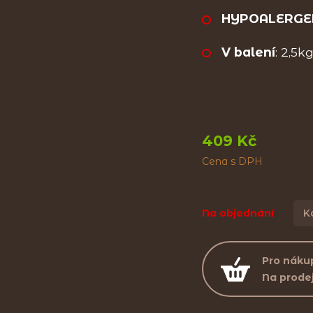
HYPOALERGE
V balení
: 2,5k
409 Kč
Cena s DPH
Na objednání
K
Pro nákup
Na prode