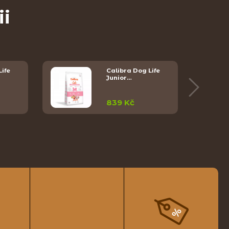
ii
Life
Calibra Dog Life
Junior…
839 Kč