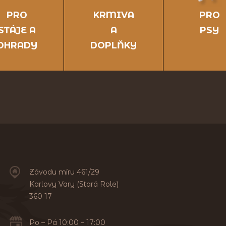
PRO
KRMIVA
PRO
STÁJE A
A
PSY
OHRADY
DOPLŇKY
Závodu míru 461/29
Karlovy Vary (Stará Role)
360 17
Po – Pá 10:00 – 17:00