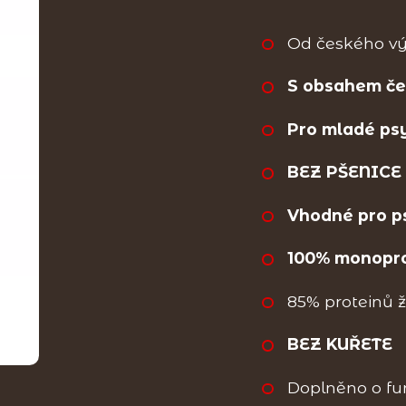
Od českého v
S obsahem če
Pro mladé ps
BEZ PŠENICE -
Vhodné pro ps
100% monopro
85% proteinů 
BEZ KUŘETE
Doplněno o fun