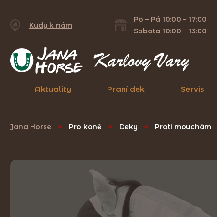
Po – Pá 10:00 – 17:00
Kudy k nám
Sobota 10:00 – 13:00
Aktuality
Praní dek
Servis
Jana Horse
>
Pro koně
>
Deky
>
Proti mouchám