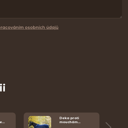
pracováním osobních údajů
ii
Deka proti
e…
mouchám…