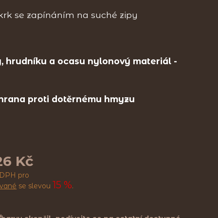
rk se zapínáním na suché zipy
y, hrudníku a ocasu nylonový materiál -
chrana proti dotěrnému hmyzu
26 Kč
 DPH pro
15 %
ované
se slevou
.