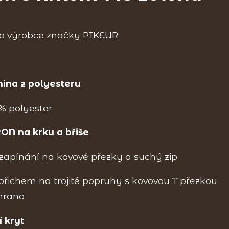
 výrobce značky PIKEUR
nina z polyesteru
% polyester
ON na krku a břiše
 zapínání na kovové přezky a suchý zip
břichem na trojité popruhy s kovovou T přezkou
chrana
 kryt