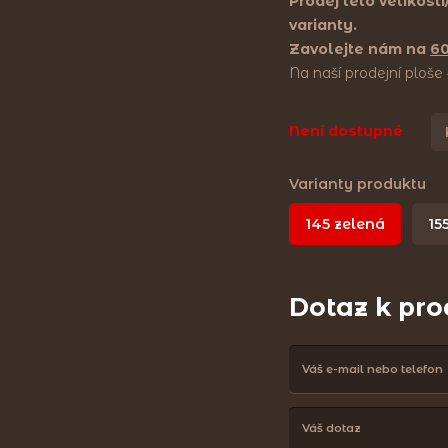
Prodej této velikost
varianty.
Zavolejte nám na
6
Na naší prodejní ploš
Není dostupné
Varianty produktu
145 zelená
15
Dotaz k pr