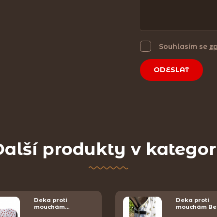
Souhlasím se
z
ODESLAT
alší produkty v kategor
Deka proti
Deka proti
mouchám…
mouchám Be