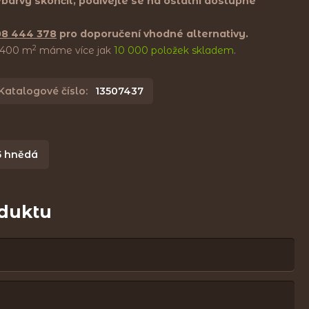
i/barvy skončil, podívejte se na ostatní dostupné
08 444 378
pro doporučení vhodné alternativy.
2
e 400 m
máme více jak
10 000 položek skladem
.
Katalogové číslo:
13507437
5 hnědá
oduktu