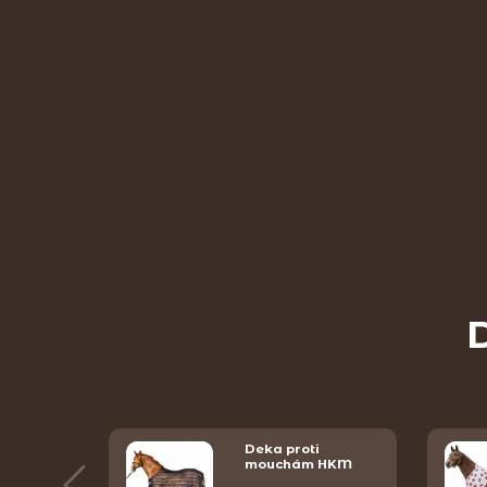
D
proti
Deka proti
…
mouchám HKM