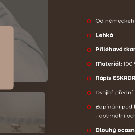
Od německého
Lehká
Přiléhavá tka
Materiál:
100 
Nápis ESKADR
Dvojité přední
Zapínání pod 
- optimální o
Dlouhý ocasní