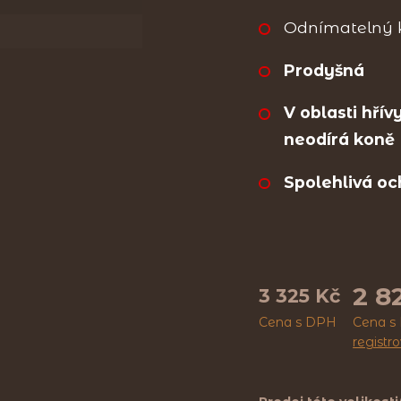
Odnímatelný k
Prodyšná
V oblasti hřív
neodírá koně
Spolehlivá o
2 8
3 325 Kč
Cena s DPH
Cena s
registr