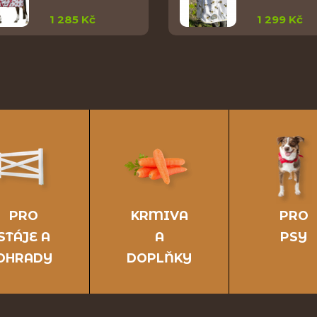
1 285 Kč
1 299 Kč
PRO
KRMIVA
PRO
STÁJE A
A
PSY
OHRADY
DOPLŇKY