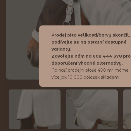
Prodej této velikosti/barvy skončil,
podívejte se na ostatní dostupné
varianty.
Zavolejte nám na
608 444 378
pro
doporučení vhodné alternativy.
2
Na naší prodejní ploše 400 m
máme
více jak 10 000 položek skladem.