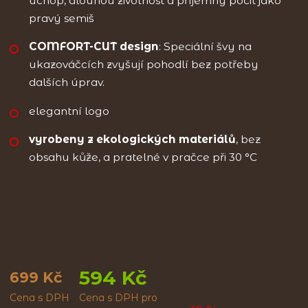
úchop, dlouhou životnost a příjemný pocit jako
pravý semiš
COMFORT-CUT design
: Speciální švy na
ukazováčcích zvyšují pohodlí bez potřeby
dalších úprav.
elegantní logo
vyrobeny z ekologických materiálů
, bez
obsahu kůže, a pratelné v pračce při 30 °C
594 Kč
699 Kč
Cena s DPH
Cena s DPH pro