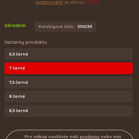
15 %
registrované
se slevou
.
Skladem
Katalogové číslo:
310039
Varianty produktu
6,5 černé
7 černé
7,5 černá
8 černé
8,5 černé
Pro nákup navštivte naší
prodejnu
nebo nás