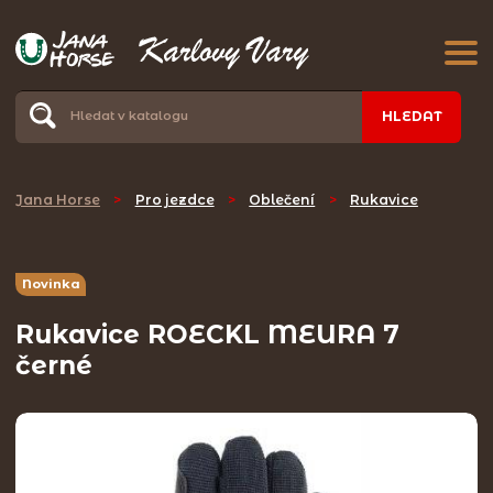
HLEDAT
Jana Horse
>
Pro jezdce
>
Oblečení
>
Rukavice
Novinka
Rukavice ROECKL MEURA 7
černé