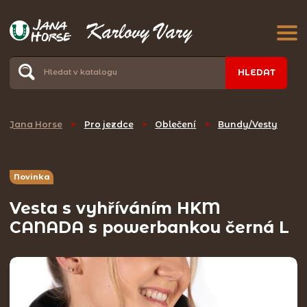
HLEDAT
Jana Horse
>
Pro jezdce
>
Oblečení
>
Bundy/Vesty
Novinka
Vesta s vyhříváním HKM
CANADA s powerbankou černá L