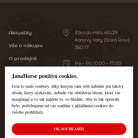
Aktuality
Závodu míru 461/29
Karlovy Vary (Stará Role)
Vše o nákupu
360 17
O prodejně
Po – Pá 10:00 – 17:00
Sobota 10:00 – 13:00
Praní dek
JanaHorse používá cookies.
Servis
Jsou to malé soubory, díky kterým vám web nabídne jen takový
+420 353 549 410
obsah, který očekáváte, nebude vás obtěžovat věcmi, které vás
+420 608 444 378
Kontakt
nezajímají a vy tak najdete to, co hledáte. Aby to tak opravdu
bylo, potřebujeme od vás souhlas s ukládáním cookies do
Nastavení cookies
vašeho prohlížeče.
OK, SOUHLASÍM
© Všechna práva vyhrazena JanaHorse