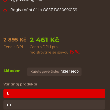
Registrační číslo OEEZ DE50690159
2 461 Kč
2 895 Kč
Cena s DPH
Cena s DPH pro
15 %
registrované
se slevou
.
Skladem
Katalogové číslo:
153649100
Varianty produktu
L
M