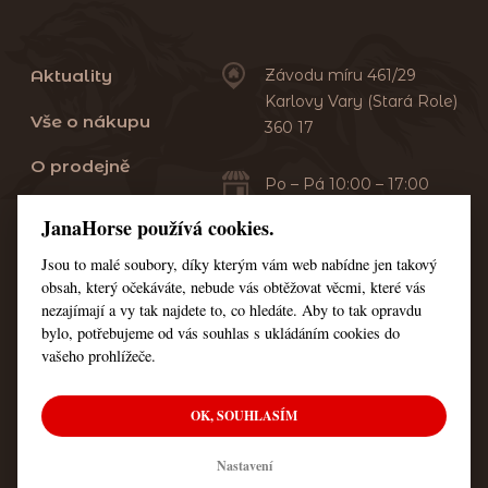
Aktuality
Závodu míru 461/29
Karlovy Vary (Stará Role)
Vše o nákupu
360 17
O prodejně
Po – Pá 10:00 – 17:00
Sobota 10:00 – 13:00
Praní dek
JanaHorse používá cookies.
Servis
Jsou to malé soubory, díky kterým vám web nabídne jen takový
+420 353 549 410
obsah, který očekáváte, nebude vás obtěžovat věcmi, které vás
+420 608 444 378
Kontakt
nezajímají a vy tak najdete to, co hledáte. Aby to tak opravdu
bylo, potřebujeme od vás souhlas s ukládáním cookies do
Nastavení cookies
vašeho prohlížeče.
OK, SOUHLASÍM
© Všechna práva vyhrazena JanaHorse
Nastavení