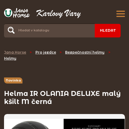
HLEDAT
Jana Horse
>
Pro jezdce
>
Bezpečnostní helmy
>
Helmy
Novinka
Helma IR OLANIA DELUXE malý
kšilt M černá