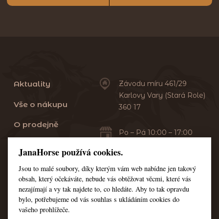
Aktuality
Závodu míru 461/29
Karlovy Vary (Stará Role)
Vše o nákupu
360 17
O prodejně
Po – Pá 10:00 – 17:00
Sobota 10:00 – 13:00
Praní dek
JanaHorse používá cookies.
Servis
Jsou to malé soubory, díky kterým vám web nabídne jen takový
+420 353 549 410
obsah, který očekáváte, nebude vás obtěžovat věcmi, které vás
+420 608 444 378
Kontakt
nezajímají a vy tak najdete to, co hledáte. Aby to tak opravdu
bylo, potřebujeme od vás souhlas s ukládáním cookies do
Nastavení cookies
vašeho prohlížeče.