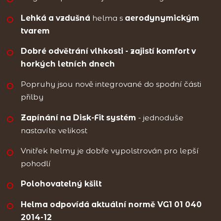
Lehká a vzdušná
helma s
aerodynymickým
tvarem
Dobré odvětrání vlhkosti - zajistí komfort v
horkých letních dnech
Popruhy jsou nově integrované do spodní části
přilby
Zapínání na Disk-Fit systém
- jednoduše
nastavíte velikost
Vnitřek helmy je dobře vypolstrován pro lepší
pohodlí
Polohovatelný kšilt
Helma odpovídá aktuální normě VG1 01 040
2014-12