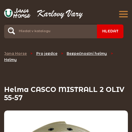
HLEDAT
Jana Horse
>
Pro jezdce
>
Bezpečnostní helmy
>
Helmy
Helma CASCO MISTRALL 2 OLIV
55-57