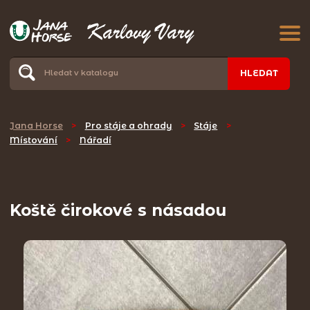
HLEDAT
Jana Horse
>
Pro stáje a ohrady
>
Stáje
>
Místování
>
Nářadí
Koště čirokové s násadou