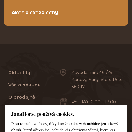
AKCE A EXTRA CENY
Aktuality
Závodu míru 461/29
Karlovy Vary (Stará Role)
Vše o nákupu
360 17
O prodejně
Po – Pá 10:00 – 17:00
Sobota 10:00 – 13:00
Praní dek
JanaHorse používá cookies.
Servis
Jsou to malé soubory, díky kterým vám web nabídne jen takový
+420 353 549 410
obsah, který očekáváte, nebude vás obtěžovat věcmi, které vás
+420 608 444 378