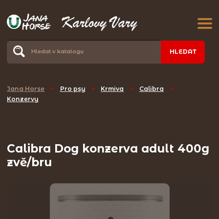
HLEDAT
Jana Horse
>
Pro psy
>
Krmiva
>
Calibra
>
Konzervy
Calibra Dog konzerva adult 400g
zvě/bru