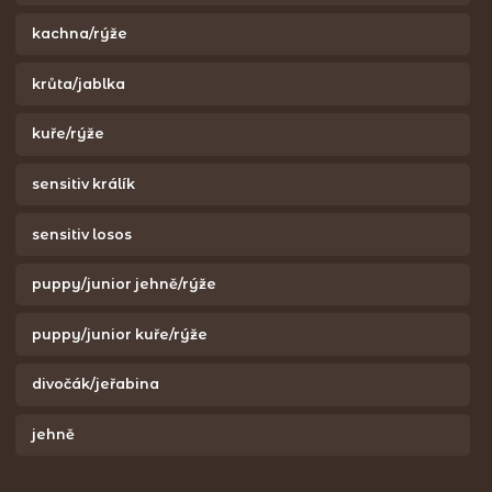
kachna/rýže
krůta/jablka
kuře/rýže
sensitiv králík
sensitiv losos
puppy/junior jehně/rýže
puppy/junior kuře/rýže
divočák/jeřabina
jehně