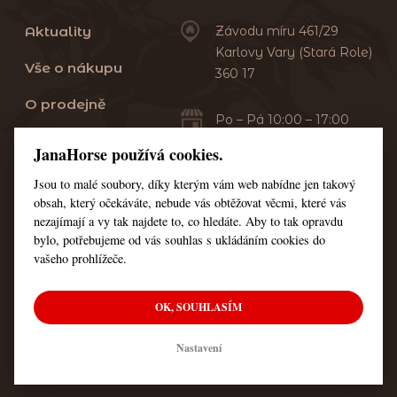
Aktuality
Závodu míru 461/29
Karlovy Vary (Stará Role)
Vše o nákupu
360 17
O prodejně
Po – Pá 10:00 – 17:00
Sobota 10:00 – 13:00
Praní dek
JanaHorse používá cookies.
Servis
Jsou to malé soubory, díky kterým vám web nabídne jen takový
+420 353 549 410
obsah, který očekáváte, nebude vás obtěžovat věcmi, které vás
+420 608 444 378
Kontakt
nezajímají a vy tak najdete to, co hledáte. Aby to tak opravdu
bylo, potřebujeme od vás souhlas s ukládáním cookies do
Nastavení cookies
vašeho prohlížeče.
OK, SOUHLASÍM
© Všechna práva vyhrazena JanaHorse
Nastavení