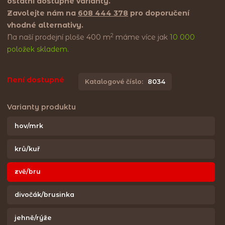
ostatní dostupné varianty.
Zavolejte nám na
608 444 378
pro doporučení
vhodné alternativy.
2
Na naší prodejní ploše 400 m
máme více jak
10 000
položek skladem
.
Není dostupné
Katalogové číslo:
8034
Varianty produktu
hov/mrk
krů/kuř
zvě/bru
divočák/brusinka
jehně/rýže