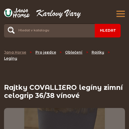
HLEDAT
Jana Horse
>
Pro jezdce
>
Oblečení
>
Rajtky
>
Legíny
Rajtky COVALLIERO legíny zimní
celogrip 36/38 vínové