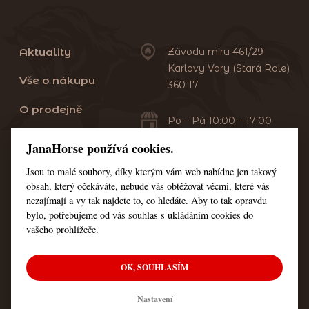
Aktuality
Závodu míru 461/29
Karlovy Vary (Stará Role)
Vše o nákupu
360 17
O prodejně
Po – Pá 10:00 – 17:00
Sobota 10:00 – 13:00
Praní dek
JanaHorse používá cookies.
Servis
Jsou to malé soubory, díky kterým vám web nabídne jen takový
+420 353 549 410
obsah, který očekáváte, nebude vás obtěžovat věcmi, které vás
+420 608 444 378
Kontakt
nezajímají a vy tak najdete to, co hledáte. Aby to tak opravdu
bylo, potřebujeme od vás souhlas s ukládáním cookies do
Nastavení cookies
vašeho prohlížeče.
OK, SOUHLASÍM
© Všechna práva vyhrazena JanaHorse
Nastavení