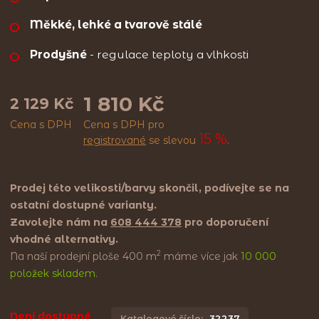
Měkké, lehké a tvarově stálé
Prodyšné
- regulace teploty a vlhkosti
1 810 Kč
2 129 Kč
Cena s DPH
Cena s DPH pro
15 %
registrované
se slevou
.
Prodej této velikosti/barvy skončil, podívejte se na
ostatní dostupné varianty.
Zavolejte nám na
608 444 378
pro doporučení
vhodné alternativy.
2
Na naší prodejní ploše 400 m
máme více jak
10 000
položek skladem
.
Není dostupné
Katalogové číslo:
32237