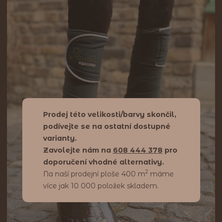
Prodej této velikosti/barvy skončil,
podívejte se na ostatní dostupné
varianty.
Zavolejte nám na
608 444 378
pro
doporučení vhodné alternativy.
2
Na naší prodejní ploše 400 m
máme
více jak 10 000 položek skladem.