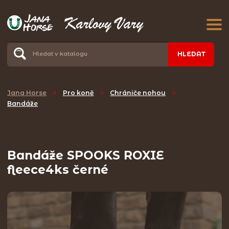
HLEDAT
Jana Horse
>
Pro koně
>
Chrániče nohou
>
Bandáže
Bandáže SPOOKS ROXIE
fleece4ks černé