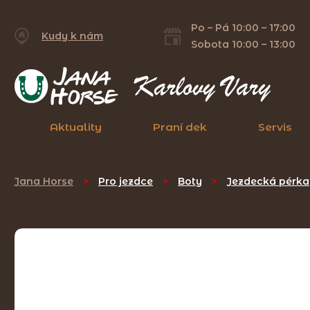
Po – Pá 10:00 – 17:00
Kudy k nám
Sobota 10:00 – 13:00
Aktuality
Praní dek
Servis
Jana Horse
>
Pro jezdce
>
Boty
>
Jezdecká pérka