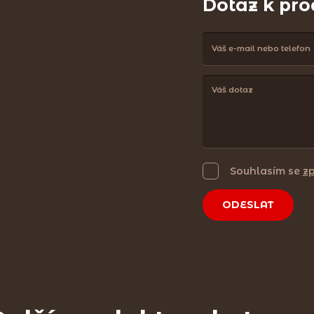
Dotaz k pr
Souhlasím se
z
ODESLAT