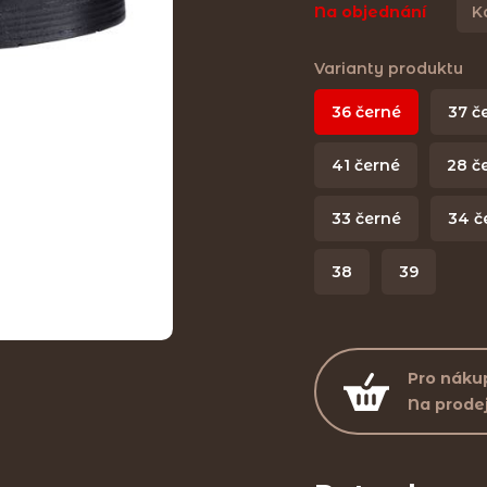
Na objednání
K
Varianty produktu
36 černé
37 č
41 černé
28 č
33 černé
34 č
38
39
Pro nákup
Na prode