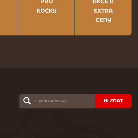
PRO
AKCE A
KOČKY
EXTRA
CENY
HLEDAT