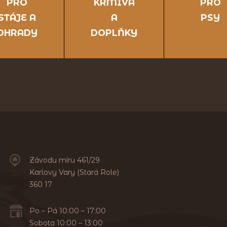
PRO
KRMIVA
PRO
STÁJE A
A
PSY
OHRADY
DOPLŇKY
Závodu míru 461/29
Karlovy Vary (Stará Role)
360 17
Po – Pá 10:00 – 17:00
Sobota 10:00 – 13:00