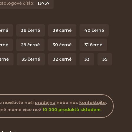
atalogové číslo:
13757
erné
38 černé
39 černé
40 černé
erné
29 černé
30 černé
31 černé
erné
35 černé
32 černé
33
35
 navštivte naší
prodejnu
nebo nás
kontaktujte
.
jně máme více než
10 000 produktů skladem
.