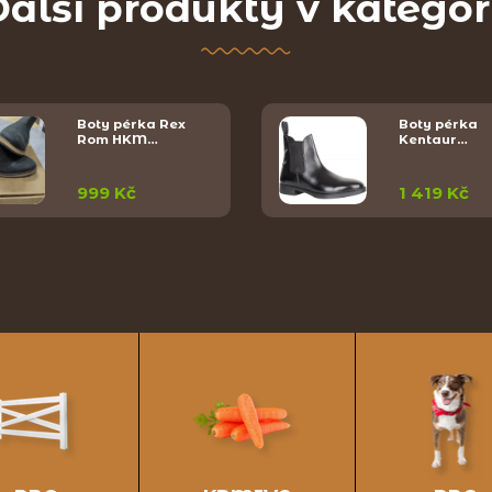
alší produkty v kategor
Boty pérka Rex
Boty pérka
Rom HKM…
Kentaur…
999 Kč
1 419 Kč