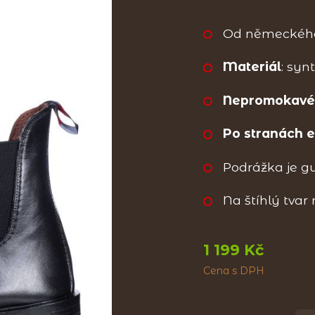
Od německéh
Materiál
: syn
Nepromokav
Po stranách el
Podrážka je g
Na štíhlý tvar
1 199 Kč
Cena s DPH