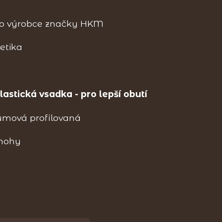
o výrobce značky HKM
tetika
é
astická vsadka - pro lepší obutí
umová profilovaná
 nohy