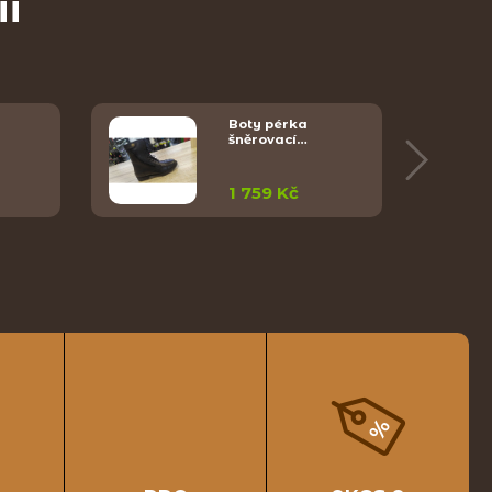
ii
Boty pérka
šněrovací…
1 759 Kč