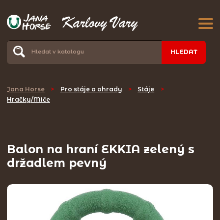
HLEDAT
Jana Horse
>
Pro stáje a ohrady
>
Stáje
>
Hračky/Míče
Balon na hraní EKKIA zelený s
držadlem pevný