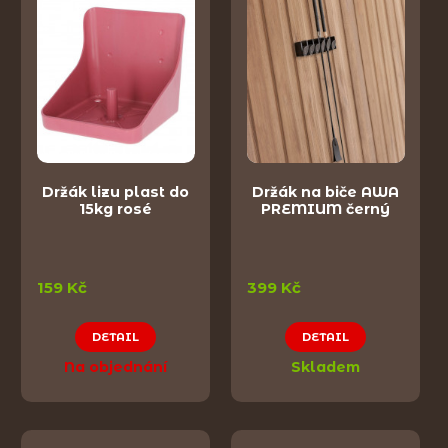
Držák lizu plast do
Držák na biče AWA
15kg rosé
PREMIUM černý
159 Kč
399 Kč
DETAIL
DETAIL
Na objednání
Skladem