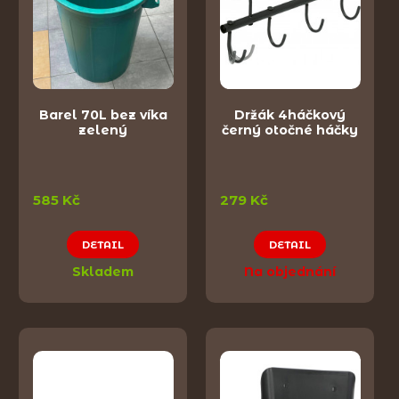
Barel 70L bez víka
Držák 4háčkový
zelený
černý otočné háčky
585 Kč
279 Kč
DETAIL
DETAIL
Skladem
Na objednání