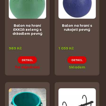
Balon na hraní
Balon na hraní s
EKKIA zelený s
rukojetí pevný
držadlem pevný
989 Kč
1 059 Kč
DETAIL
DETAIL
Na objednání
Skladem