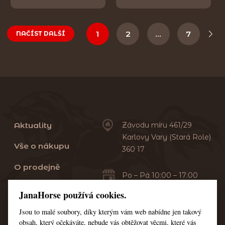
1
2
…
7
NAČÍST DALŠÍ
Aktuality
Závodu míru 461/29
Karlovy Vary (Stará Role)
Vše o nákupu
360 17
O prodejně
Po – Pá 10:00 – 17:00
Sobota 10:00 – 13:00
Praní dek
JanaHorse používá cookies.
Servis
Jsou to malé soubory, díky kterým vám web nabídne jen takový
+420 353 549 410
obsah, který očekáváte, nebude vás obtěžovat věcmi, které vás