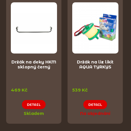
Držák na deky HKM
Držák na liz likit
sklopný černý
AQUA TYRKYS
469 Kč
539 Kč
DETAIL
DETAIL
Skladem
Na objednání