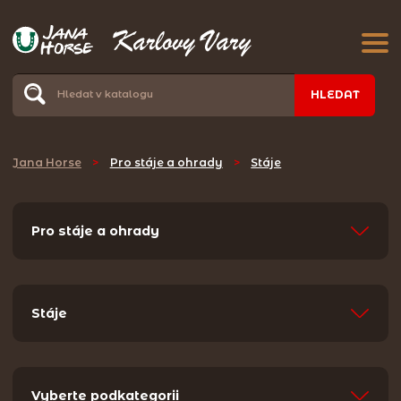
HLEDAT
Jana Horse
>
Pro stáje a ohrady
>
Stáje
Pro stáje a ohrady
Stáje
Vyberte podkategorii