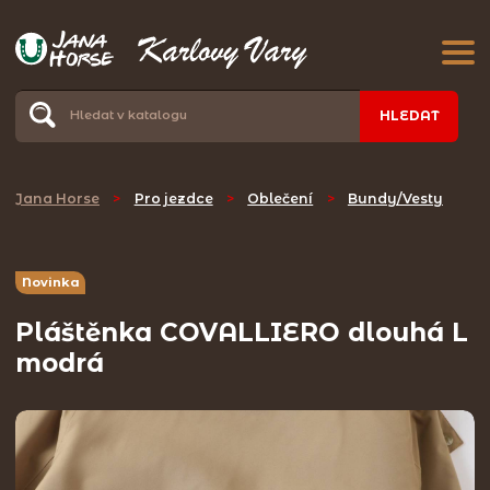
HLEDAT
Jana Horse
>
Pro jezdce
>
Oblečení
>
Bundy/Vesty
Novinka
Pláštěnka COVALLIERO dlouhá L
modrá