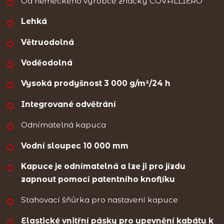
Od německého výrobce značky COVALLIERO
Lehká
Větruodolná
Voděodolná
Vysoká prodyšnost 3 000 g/m²/24 h
Integrované odvětrání
Odnímatelná kapuca
Vodní sloupec 10 000 mm
Kapuce je odnímatelná a lze ji pro jízdu
zapnout pomocí patentního knoflíku
Stahovací šňůrka pro nastavení kapuce
Elastické vnitřní pásky pro upevnění kabátu k