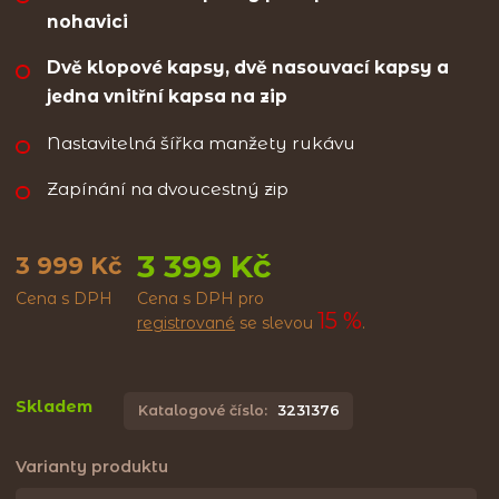
nohavici
Dvě klopové kapsy, dvě nasouvací kapsy a
jedna vnitřní kapsa na zip
Nastavitelná šířka manžety rukávu
Zapínání na dvoucestný zip
3 399 Kč
3 999 Kč
Cena s DPH
Cena s DPH pro
15 %
registrované
se slevou
.
Skladem
Katalogové číslo:
3231376
Varianty produktu