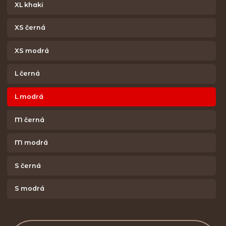
XL khaki
XS černá
XS modrá
L černá
L modrá
M černá
M modrá
S černá
S modrá