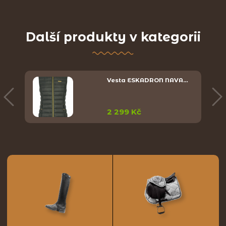
Další produkty v kategorii
Y
Vesta ESKADRON NAVA…
2 299 Kč