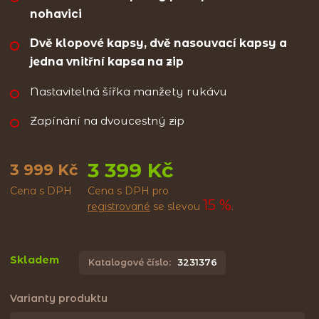
nohavici
Dvě klopové kapsy, dvě nasouvací kapsy a
jedna vnitřní kapsa na zip
Nastavitelná šířka manžety rukávu
Zapínání na dvoucestný zip
3 399 Kč
3 999 Kč
Cena s DPH
Cena s DPH pro
15 %
registrované
se slevou
.
Skladem
Katalogové číslo:
3231376
Varianty produktu