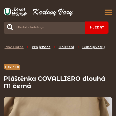
HLEDAT
Jana Horse
>
Pro jezdce
>
Oblečení
>
Bundy/Vesty
Novinka
Pláštěnka COVALLIERO dlouhá
M černá