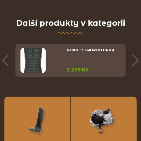
Další produkty v kategorii
Y
Vesta ESKADRON NAVA…
2 299 Kč