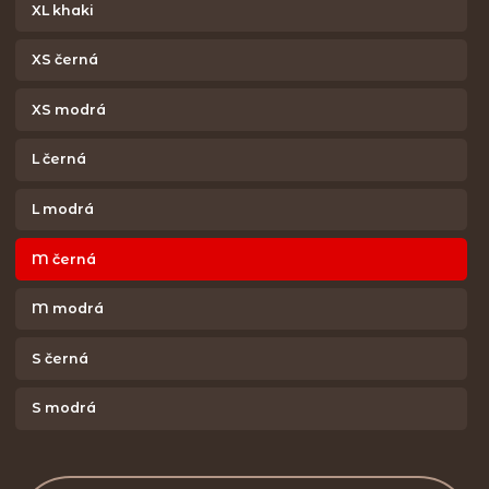
XL khaki
XS černá
XS modrá
L černá
L modrá
M černá
M modrá
S černá
S modrá