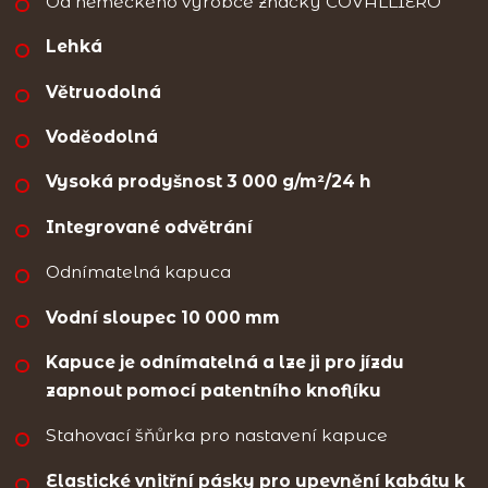
Od německého výrobce značky COVALLIERO
Lehká
Větruodolná
Voděodolná
Vysoká prodyšnost 3 000 g/m²/24 h
Integrované odvětrání
Odnímatelná kapuca
Vodní sloupec 10 000 mm
Kapuce je odnímatelná a lze ji pro jízdu
zapnout pomocí patentního knoflíku
Stahovací šňůrka pro nastavení kapuce
Elastické vnitřní pásky pro upevnění kabátu k