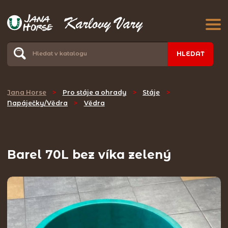
HLEDAT
Jana Horse
>
Pro stáje a ohrady
>
Stáje
>
Napáječky/Vědra
>
Vědra
Barel 70L bez víka zelený