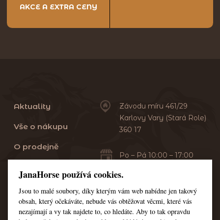
AKCE A EXTRA CENY
Aktuality
Závodu míru 461/29
Karlovy Vary (Stará Role)
Vše o nákupu
360 17
O prodejně
Po – Pá 10:00 – 17:00
Sobota 10:00 – 13:00
Praní dek
JanaHorse používá cookies.
Servis
Jsou to malé soubory, díky kterým vám web nabídne jen takový
+420 353 549 410
obsah, který očekáváte, nebude vás obtěžovat věcmi, které vás
+420 608 444 378
Kontakt
nezajímají a vy tak najdete to, co hledáte. Aby to tak opravdu