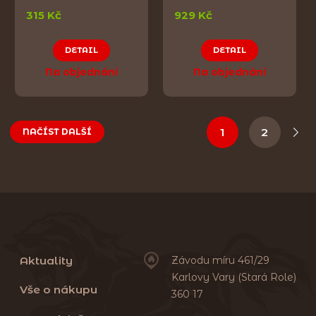
315 Kč
929 Kč
DETAIL
DETAIL
Na objednání
Na objednání
1
2
NAČÍST DALŠÍ
Aktuality
Závodu míru 461/29
Karlovy Vary (Stará Role)
Vše o nákupu
360 17