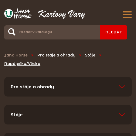
HLEDAT
Jana Horse
>
Pro stáje a ohrady
>
Stáje
>
Napáječky/Vědra
Pro stáje a ohrady
Stáje