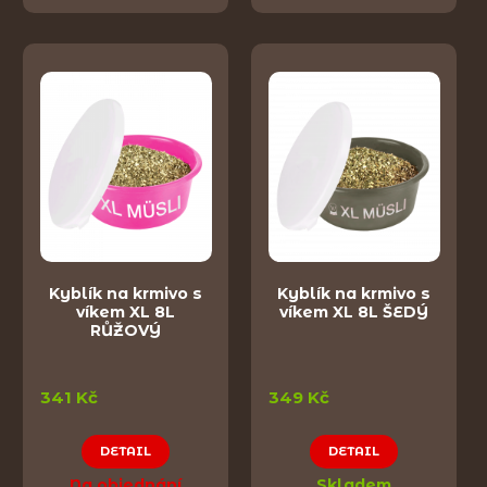
Kyblík na krmivo s
Kyblík na krmivo s
víkem XL 8L
víkem XL 8L ŠEDÝ
RŮŽOVÝ
341 Kč
349 Kč
DETAIL
DETAIL
Na objednání
Skladem