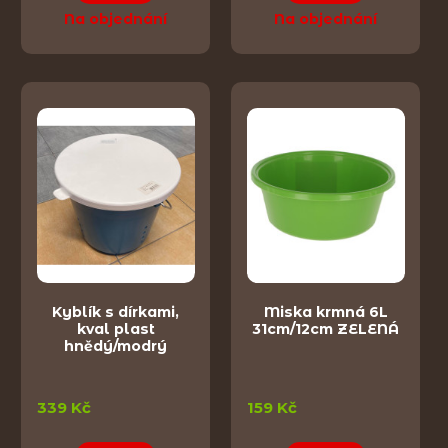
Na objednání
Na objednání
Kyblík s dírkami,
Miska krmná 6L
kval plast
31cm/12cm ZELENÁ
hnědý/modrý
339 Kč
159 Kč