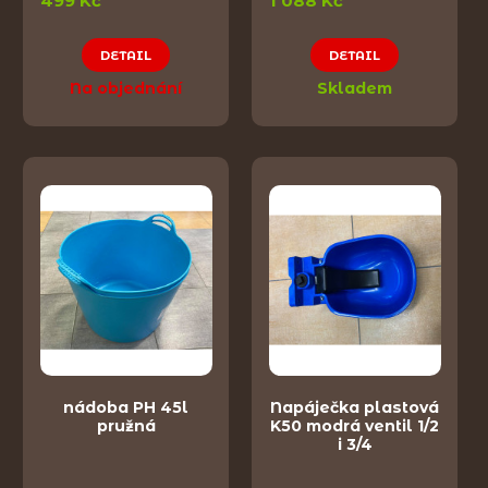
499 Kč
1 088 Kč
DETAIL
DETAIL
Na objednání
Skladem
nádoba PH 45l
Napáječka plastová
pružná
K50 modrá ventil 1/2
i 3/4