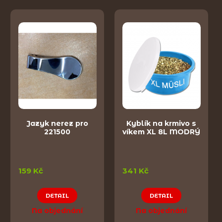
Jazyk nerez pro
Kyblík na krmivo s
221500
víkem XL 8L MODRÝ
159 Kč
341 Kč
DETAIL
DETAIL
Na objednání
Na objednání