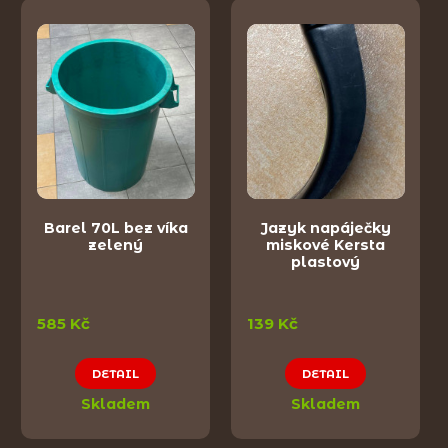
Barel 70L bez víka
Jazyk napáječky
zelený
miskové Kersta
plastový
585 Kč
139 Kč
DETAIL
DETAIL
Skladem
Skladem