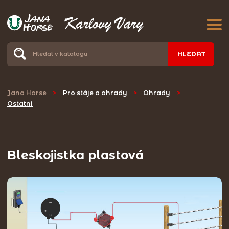
HLEDAT
Jana Horse
>
Pro stáje a ohrady
>
Ohrady
>
Ostatní
Bleskojistka plastová