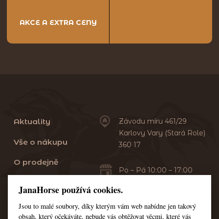
AKCE A EXTRA CENY
Aktuality
Závodu míru 461/29
Karlovy Vary (Stará Role)
Vše o nákupu
360 17
O prodejně
Po – Pá 10:00 – 17:00
Sobota 10:00 – 13:00
Praní dek
JanaHorse používá cookies.
Servis
Jsou to malé soubory, díky kterým vám web nabídne jen takový
+420 353 549 410
obsah, který očekáváte, nebude vás obtěžovat věcmi, které vás