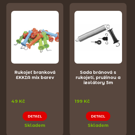
Rukojeť branková
Sada bránová s
EKKIA mix barev
rukojetí, pružinou a
izolátory 5m
49 Kč
199 Kč
DETAIL
DETAIL
Skladem
Skladem