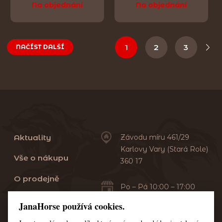
Na objednání
Na objednání
1
2
3
NAČÍST DALŠÍ
Aktuality
Závodu míru 461/29
Karlovy Vary (Stará Role)
Vše o nákupu
360 17
O prodejně
Po – Pá 10:00 – 17:00
Sobota 10:00 – 13:00
Praní dek
JanaHorse používá cookies.
Servis