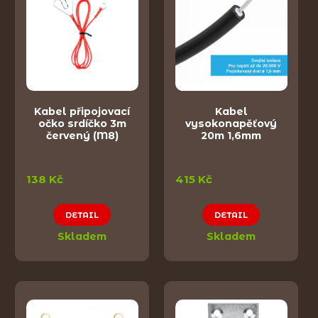
Kabel připojovací
Kabel
očko srdíčko 3m
vysokonapěťový
červený (M8)
20m 1,6mm
138 Kč
415 Kč
DETAIL
DETAIL
Skladem
Skladem