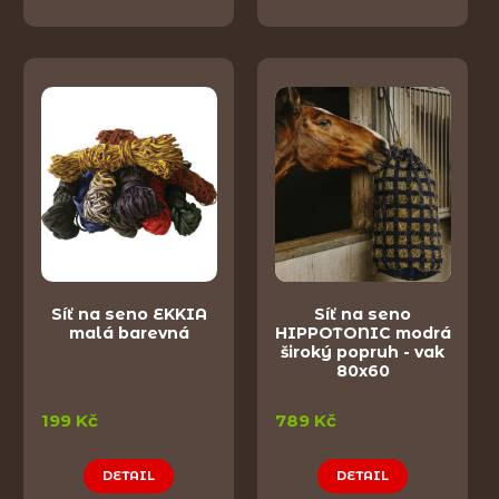
Síť na seno EKKIA
Síť na seno
malá barevná
HIPPOTONIC modrá
široký popruh - vak
80x60
199 Kč
789 Kč
DETAIL
DETAIL