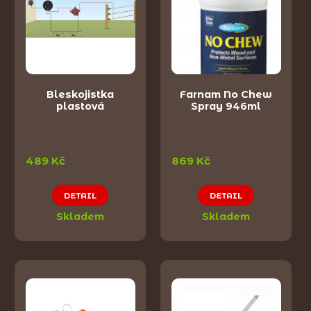
Bleskojistka
Farnam No Chew
plastová
Spray 946ml
489 Kč
869 Kč
DETAIL
DETAIL
Skladem
Skladem