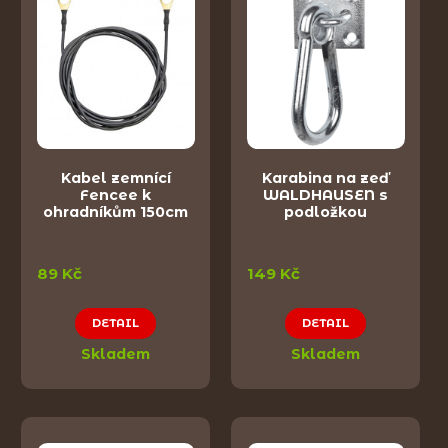
Kabel zemnící
Karabina na zeď
Fencee k
WALDHAUSEN s
ohradníkům 150cm
podložkou
89 Kč
149 Kč
DETAIL
DETAIL
Skladem
Skladem