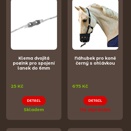
Klema dvojitá
Náhubek pro koně
pozink pro spojení
černý s ohlávkou
lanek do 6mm
25 Kč
675 Kč
DETAIL
DETAIL
Skladem
Na objednání