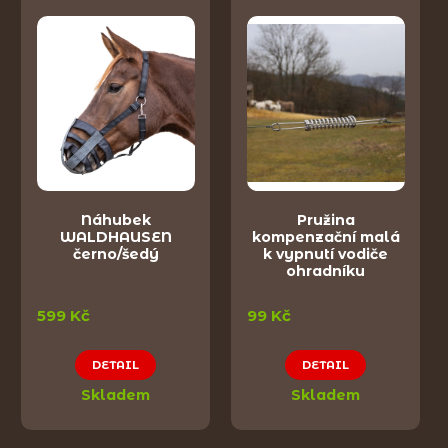
Náhubek
Pružina
WALDHAUSEN
kompenzační malá
černo/šedý
k vypnutí vodiče
ohradníku
599 Kč
99 Kč
DETAIL
DETAIL
Skladem
Skladem